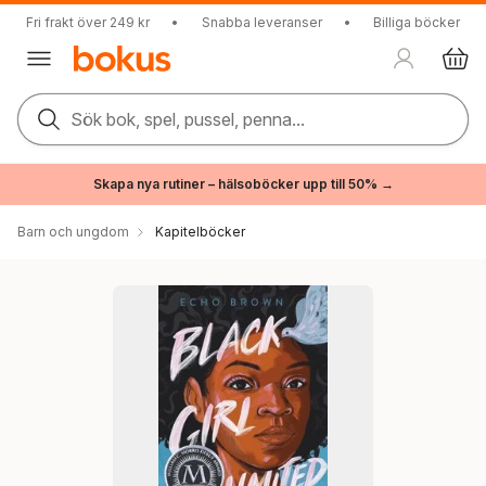
Fri frakt över 249 kr
•
Snabba leveranser
•
Billiga böcker
Sök bok, spel, pussel, penna...
Skapa nya rutiner – hälsoböcker upp till 50% →
Barn och ungdom
Kapitelböcker