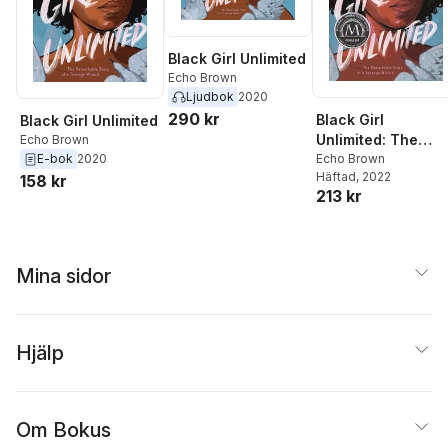
Black Girl Unlimited
Echo Brown
Ljudbok
2020
290 kr
Black Girl
Black Girl Unlimited
Unlimited: The
Echo Brown
Remarkable Story
Echo Brown
E-bok
2020
Häftad
, 2022
of a Teenage
158 kr
213 kr
Wizard
Mina sidor
Hjälp
Om Bokus