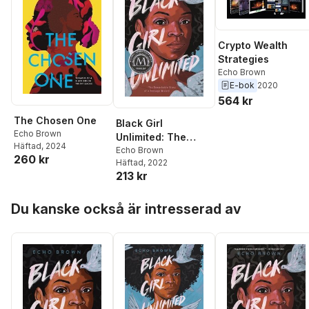
Crypto Wealth
Strategies
Echo Brown
E-bok
2020
564 kr
The Chosen One
Black Girl
Echo Brown
Unlimited: The
Häftad
, 2024
Remarkable Story
Echo Brown
260 kr
Häftad
, 2022
of a Teenage
213 kr
Wizard
Hoppa över listan
Du kanske också är intresserad av