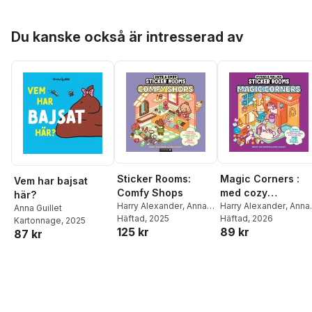
Hoppa över listan
Du kanske också är intresserad av
Sticker Rooms:
Magic Corners :
Vem har bajsat
Comfy Shops
med cozy
här?
Harry Alexander
,
Anna
klistermärken
Harry Alexander
,
Anna
Anna Guillet
Guillet
Häftad
, 2025
Guillet
Häftad
, 2026
Kartonnage
, 2025
125 kr
89 kr
87 kr