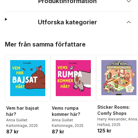
Produktinformation
Utforska kategorier
Hoppa över listan
Mer från samma författare
Sticker Rooms:
Vem har bajsat
Vems rumpa
Comfy Shops
här?
kommer här?
Harry Alexander
,
Anna
Anna Guillet
Anna Guillet
Guillet
Häftad
, 2025
Kartonnage
, 2025
Kartonnage
, 2025
125 kr
87 kr
87 kr