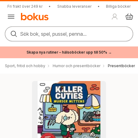
Fri frakt över 249 kr
•
Snabba leveranser
•
Billiga böcker
Sök bok, spel, pussel, penna...
Skapa nya rutiner – hälsoböcker upp till 50% →
Sport, fritid och hobby
Humor och presentböcker
Presentböcker