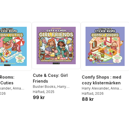
Cute & Cosy: Girl
 Rooms:
Comfy Shops : med
Friends
 Cuties
cozy klistermärken
Buster Books
,
Harry
exander
,
Anna
Harry Alexander
,
Anna
Alexander
Häftad
, 2025
2026
Guillet
Häftad
, 2026
99 kr
88 kr