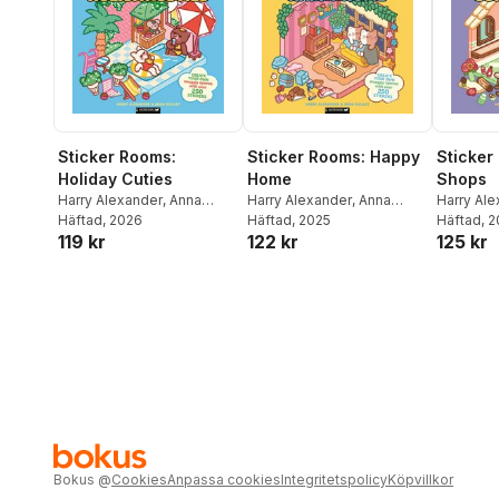
Sticker Rooms:
Sticker Rooms: Happy
Sticker
Holiday Cuties
Home
Shops
Harry Alexander
,
Anna
Harry Alexander
,
Anna
Harry Al
Guillet
Häftad
, 2026
Guillet
Häftad
, 2025
Guillet
Häftad
, 
119 kr
122 kr
125 kr
Bokus
@
Cookies
Anpassa cookies
Integritetspolicy
Köpvillkor