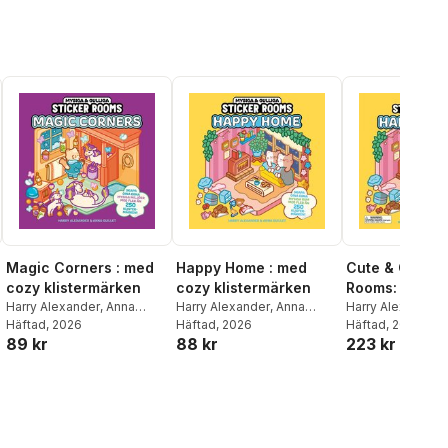
Magic Corners : med
Happy Home : med
Cute & Cozy S
cozy klistermärken
cozy klistermärken
Rooms: Happy
Harry Alexander
,
Anna
Harry Alexander
,
Anna
Create Your 
Harry Alexander
Guillet
Häftad
, 2026
Guillet
Häftad
, 2026
Häftad
, 2026
Snuggly Spac
89 kr
88 kr
223 kr
Hundreds of S