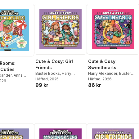
Cute & Cosy: Girl
Cute & Cosy:
 Rooms:
Friends
Sweethearts
 Cuties
Buster Books
,
Harry
Harry Alexander
,
Buster
exander
,
Anna
Alexander
Häftad
, 2025
Books
Häftad
, 2026
2026
99 kr
86 kr