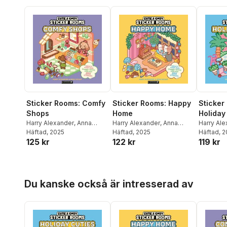
Sticker Rooms: Comfy
Sticker Rooms: Happy
Sticker
Shops
Home
Holiday
Harry Alexander
,
Anna
Harry Alexander
,
Anna
Harry Al
Guillet
Häftad
, 2025
Guillet
Häftad
, 2025
Guillet
Häftad
, 
125 kr
122 kr
119 kr
Hoppa över listan
Du kanske också är intresserad av