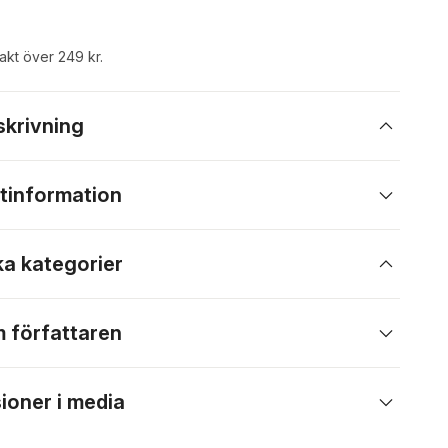
rakt över 249 kr.
skrivning
tinformation
ka kategorier
 författaren
ioner i media