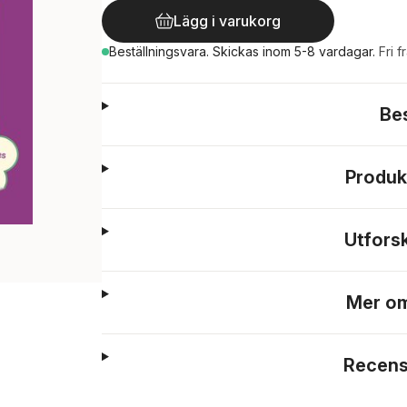
Lägg i varukorg
Beställningsvara.
Skickas
inom 5-8 vardagar
.
Fri f
Be
Produk
Utfors
Mer om
Recens