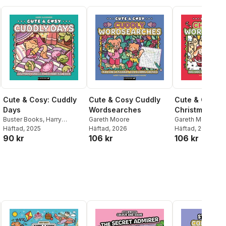
Cute & Cosy: Cuddly
Cute & Cosy Cuddly
Cute & Cosy
Days
Wordsearches
Christmas
Buster Books
,
Harry
Gareth Moore
Wordsearche
Gareth Moore
Alexander
Häftad
, 2025
Häftad
, 2026
Häftad
, 2026
90 kr
106 kr
106 kr