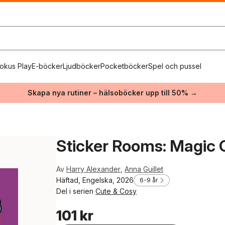
okus Play
E-böcker
Ljudböcker
Pocketböcker
Spel och pussel
Skapa nya rutiner – hälsoböcker upp till 50% →
Sticker Rooms: Magic 
Av
Harry Alexander
,
Anna Guillet
Häftad, Engelska, 2026
6-9 år
Del i serien
Cute & Cosy
101 kr