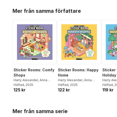
Hoppa över listan
Mer från samma författare
Sticker Rooms: Comfy
Sticker Rooms: Happy
Sticker
Shops
Home
Holiday
Harry Alexander
,
Anna
Harry Alexander
,
Anna
Harry Al
Guillet
Häftad
, 2025
Guillet
Häftad
, 2025
Guillet
Häftad
, 
125 kr
122 kr
119 kr
Hoppa över listan
Mer från samma serie