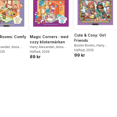
Cute & Cosy: Girl
 Rooms: Comfy
Magic Corners : med
Friends
cozy klistermärken
Buster Books
,
Harry
exander
,
Anna
Harry Alexander
,
Anna
Alexander
Häftad
, 2025
2025
Guillet
Häftad
, 2026
99 kr
89 kr