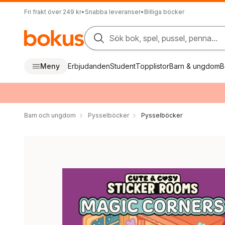
Fri frakt över 249 kr
•
Snabba leveranser
•
Billiga böcker
Sök bok, spel, pussel, penna...
Meny
Erbjudanden
Student
Topplistor
Barn & ungdom
B
Barn och ungdom
Pysselböcker
Pysselböcker