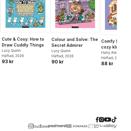
Cute & Cosy: How to
Colour and Solve: The
Comfy Shops 
Draw Cuddly Things
Secret Admirer
cozy klisterm
Lucy Quinn
Lucy Quinn
Harry Alexander
,
Häftad
, 2026
Häftad
, 2026
Guillet
Häftad
, 2026
93 kr
90 kr
88 kr