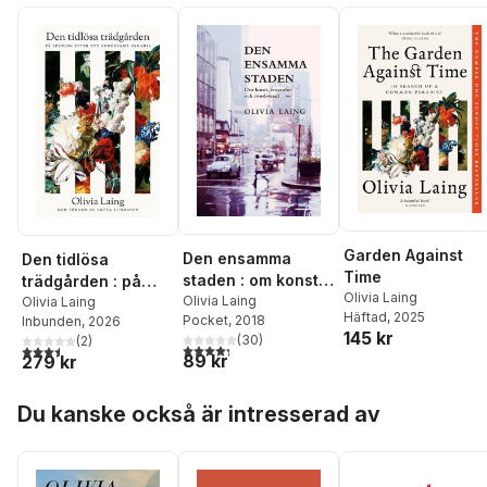
Garden Against
Den ensamma
Den tidlösa
Time
staden : om konst,
trädgården : på
Olivia Laing
ensamhet och
Olivia Laing
spaning efter ett
Olivia Laing
Häftad
, 2025
Pocket
, 2018
Inbunden
, 2026
överlevnad
gemensamt paradis
145 kr
(
30
)
(
2
)
4,3
utav 5 stjärnor. Totalt antal röster:
3,5
utav 5 stjärnor. Totalt antal röster:
89 kr
279 kr
Hoppa över listan
Du kanske också är intresserad av