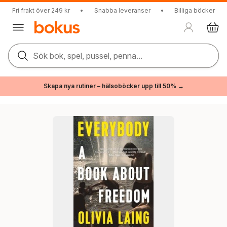
Fri frakt över 249 kr
•
Snabba leveranser
•
Billiga böcker
Sök bok, spel, pussel, penna...
Skapa nya rutiner – hälsoböcker upp till 50% →