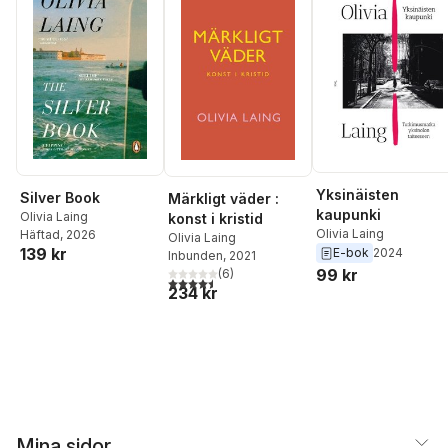
Yksinäisten
Silver Book
Märkligt väder :
kaupunki
Olivia Laing
konst i kristid
Olivia Laing
Häftad
, 2026
Olivia Laing
139 kr
E-bok
2024
Inbunden
, 2021
99 kr
(
6
)
4,5
utav 5 stjärnor. Totalt antal röster:
234 kr
Mina sidor