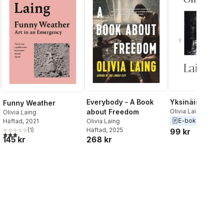
Everybody - A Book
Yksinäisten k
Funny Weather
about Freedom
Olivia Laing
Olivia Laing
E-bok
2024
Olivia Laing
Häftad
, 2021
Häftad
, 2025
(
1
)
99 kr
3,0
utav 5 stjärnor. Totalt antal röster:
268 kr
145 kr