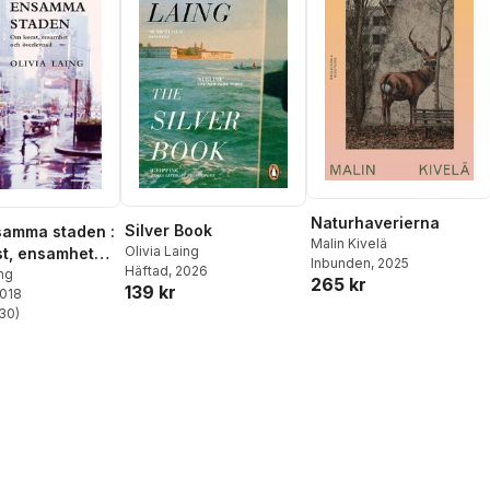
Naturhaverierna
Silver Book
samma staden :
Malin Kivelä
Olivia Laing
t, ensamhet
Inbunden
, 2025
Häftad
, 2026
rlevnad
ing
265 kr
139 kr
2018
30
)
stjärnor. Totalt antal röster: