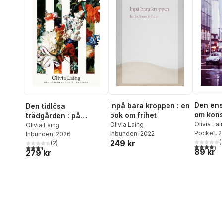
Den en
Inpå bara kroppen : en
Den tidlösa
om kons
bok om frihet
trädgården : på
och öve
Olivia La
Olivia Laing
spaning efter ett
Olivia Laing
Pocket
, 
Inbunden
, 2022
Inbunden
, 2026
gemensamt paradis
249 kr
(
(
2
)
4,3
utav 5 
3,5
utav 5 stjärnor. Totalt antal röster:
89 kr
279 kr