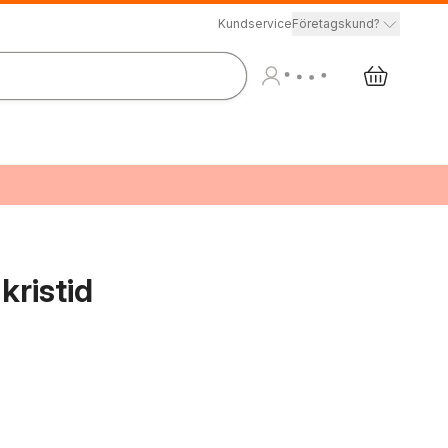
Kundservice
Företagskund?
kristid