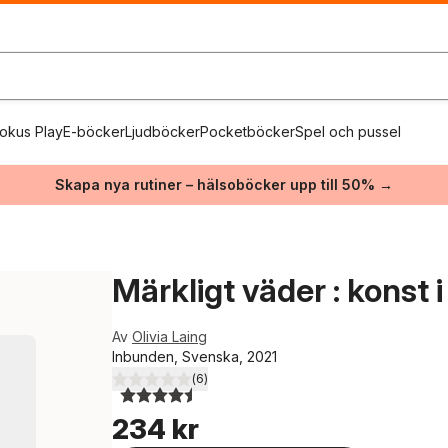
okus Play
E-böcker
Ljudböcker
Pocketböcker
Spel och pussel
Skapa nya rutiner – hälsoböcker upp till 50% →
Märkligt väder : konst i 
Av
Olivia Laing
Inbunden, Svenska, 2021
(
6
)
4,5
utav 5 stjärnor. Totalt antal röster:
234 kr