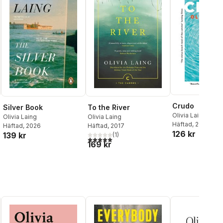
Crudo
Silver Book
To the River
Olivia Laing
Olivia Laing
Olivia Laing
Häftad
, 2019
Häftad
, 2026
Häftad
, 2017
126 kr
139 kr
(
1
)
al röster:
5,0
utav 5 stjärnor. Totalt antal röster:
169 kr