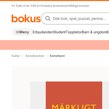
Fri frakt över 249 kr
•
Snabba leveranser
•
Billiga böcker
Sök bok, spel, pussel, penna...
Meny
Erbjudanden
Student
Topplistor
Barn & ungdom
B
Kultur
Konstböcker
Konstteori