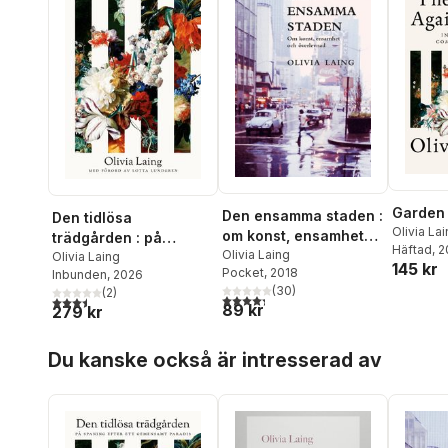
Garden 
Den ensamma staden :
Den tidlösa
Olivia La
om konst, ensamhet
trädgården : på
Häftad
, 
och överlevnad
Olivia Laing
spaning efter ett
Olivia Laing
145 kr
Pocket
, 2018
Inbunden
, 2026
gemensamt paradis
(
30
)
(
2
)
4,3
utav 5 stjärnor. Totalt antal röster:
3,5
utav 5 stjärnor. Totalt antal röster:
89 kr
279 kr
Hoppa över listan
Du kanske också är intresserad av