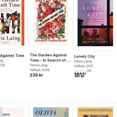
The Garden Against
Against Time
Lonely City
Time - In Search of a
ing
Olivia Laing
Common Paradise
Olivia Laing
2025
Häftad
, 2017
Häftad
, 2025
(
4
)
4,5
utav 5 stjärnor. Totalt ant
239 kr
141 kr