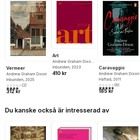
Art
Andrew Graham Dixon
,
DK
Inbunden
, 2023
Caravaggio
Vermeer
410 kr
Andrew Graham Dixon
Andrew Graham Dixon
Häftad
, 2011
Inbunden
, 2025
(
6
)
(
2
)
4,7
utav 5 stjärnor. Tota
4,0
utav 5 stjärnor. Totalt antal röster:
185 kr
312 kr
Hoppa över listan
Du kanske också är intresserad av