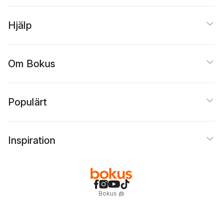
Sassoon
,
David
Seedhouse
,
Graham
Hjälp
Stewart
,
Hew Strachan
Helen Thompson
,
Richard Whatmore
,
Adrian Wooldridge
,
Mattias Hesserus
,
Iain
Om Bokus
Martin
Populärt
Inspiration
Bokus
@
Cookies
Anpassa cookies
Integritetspolicy
Köpvillkor