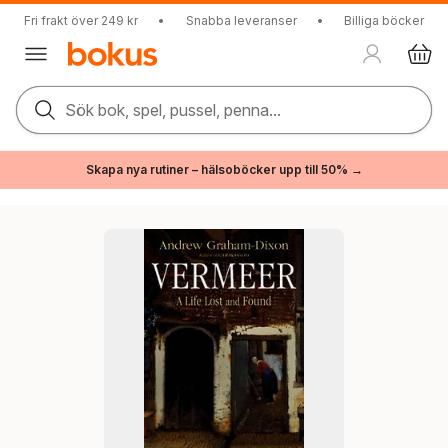
Fri frakt över 249 kr
•
Snabba leveranser
•
Billiga böcker
Sök bok, spel, pussel, penna...
Skapa nya rutiner – hälsoböcker upp till 50% →