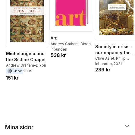
Art
Andrew Graham-Dixon
Society in crisis :
Inbunden
our capacity for
Michelangelo and
538 kr
adaptation and
Clive Aslet
,
Philip
the Sistine Chapel
Bobbitt
Inbunden
,
Peter Burke
, 2021
,
reorientation
Andrew Graham-Dixon
239 kr
Gillian Clark
,
Jonathan
E-bok
2009
Fenby
,
Peter
151 kr
Frankopan
,
Jessica
Frazier
,
Lawrence
Freedman
,
Matthew
Goodwin
,
Andrew
Graham-Dixon
,
Johan
Hakelius
,
Vanessa
Harding
,
Tom Holland
,
Mark Honingsbaum
,
Alex Lee
,
Tim Marshal
Mina sidor
Lincoln Paine
,
Iskande
Rehman
,
Donald