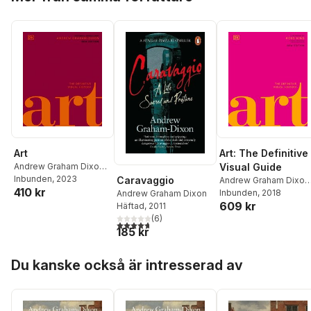
Art
Art: The Definitive
Andrew Graham Dixon
,
Visual Guide
DK
Inbunden
, 2023
Caravaggio
Andrew Graham Dixon
410 kr
DK
Inbunden
, 2018
Andrew Graham Dixon
609 kr
Häftad
, 2011
(
6
)
4,7
utav 5 stjärnor. Totalt antal röster:
185 kr
Hoppa över listan
Du kanske också är intresserad av