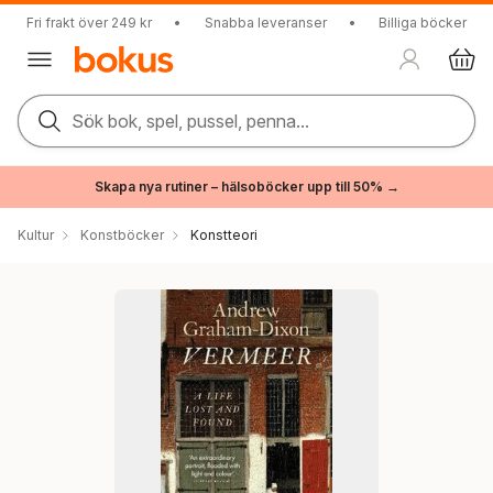
Fri frakt över 249 kr
•
Snabba leveranser
•
Billiga böcker
Sök bok, spel, pussel, penna...
Skapa nya rutiner – hälsoböcker upp till 50% →
Kultur
Konstböcker
Konstteori