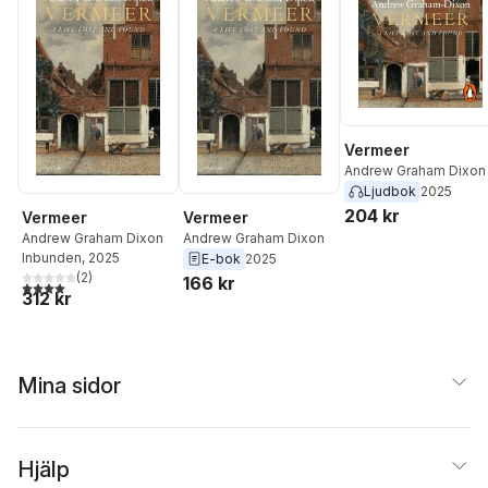
Vermeer
Andrew Graham Dixon
Ljudbok
2025
204 kr
Vermeer
Vermeer
Andrew Graham Dixon
Andrew Graham Dixon
Inbunden
, 2025
E-bok
2025
(
2
)
166 kr
4,0
utav 5 stjärnor. Totalt antal röster:
312 kr
Mina sidor
Hjälp