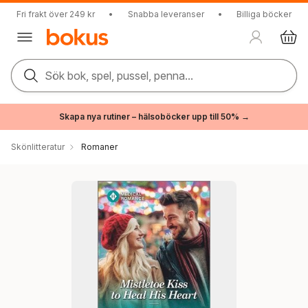
Fri frakt över 249 kr
•
Snabba leveranser
•
Billiga böcker
Sök bok, spel, pussel, penna...
Skapa nya rutiner – hälsoböcker upp till 50% →
Skönlitteratur
Romaner