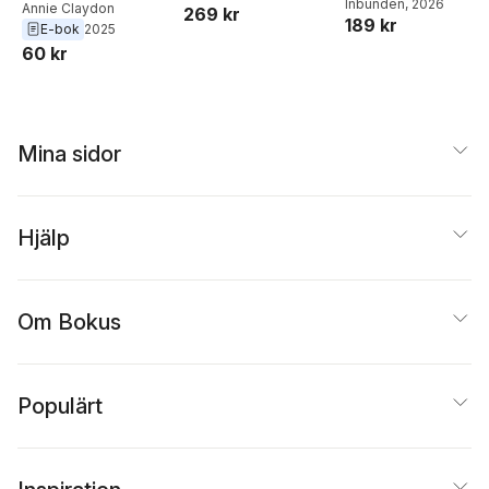
Joel Adolphson
Inbunden
, 2026
,
Emil
Annie Claydon
269 kr
189 kr
Ejdemo Beer
,
Victor
E-bok
2025
Beer
60 kr
Mina sidor
Hjälp
Om Bokus
Populärt