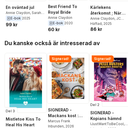
Best Friend To
En oväntad jul
Kärlekens
Royal Bride
Annie Claydon
,
Sarah
återkomst ; När
Annie Claydon
Morgan
,
Dani Collins
,
E-bok
2025
gnistan tänds
Annie Claydon
,
JC
Karen Booth
E-bok
2020
Harroway
Häftad
, 2025
99 kr
86 kr
60 kr
Hoppa över listan
Du kanske också är intresserad av
Signerad!
Signerad!
Del 2
SIGNERAD -
Del 3
SIGNERAD -
Mackans kost :
Kopians hämnd
Mistletoe Kiss To
Middagar och
Marcus Frank
IJustWantToBeCool
,
Heal His Heart
Inbunden
, 2026
matlådor