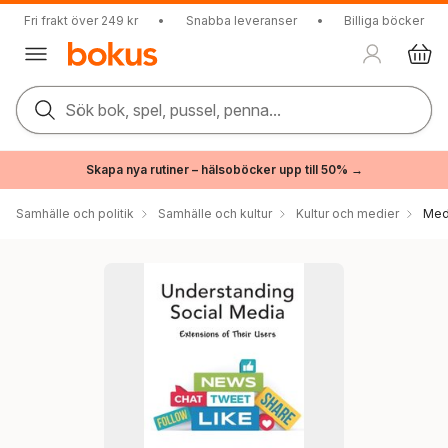
Fri frakt över 249 kr
•
Snabba leveranser
•
Billiga böcker
Sök bok, spel, pussel, penna...
Skapa nya rutiner – hälsoböcker upp till 50% →
Samhälle och politik
Samhälle och kultur
Kultur och medier
Med