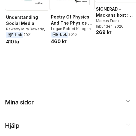
SIGNERAD -
Mackans kost :
Poetry Of Physics
Understanding
Middagar och
Marcus Frank
And The Physics Of
Social Media
Inbunden
, 2026
matlådor
Poetry, The
Logan Robert K Logan
Rawady Mira Rawady
,
269 kr
E-bok
2010
Logan Robert K. Logan
E-bok
2021
460 kr
410 kr
Mina sidor
Hjälp