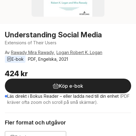
Understanding Social Media
Extensions of Their Users
Av
Rawady Mira Rawady
,
Logan Robert K. Logan
E-bok
PDF
, 
Engelska
, 
2021
424 kr
Köp e-bok
Läs direkt i Bokus Reader – eller ladda ned till din enhet
(PDF
kräver ofta zoom och scroll på små skärmar).
Fler format och utgåvor