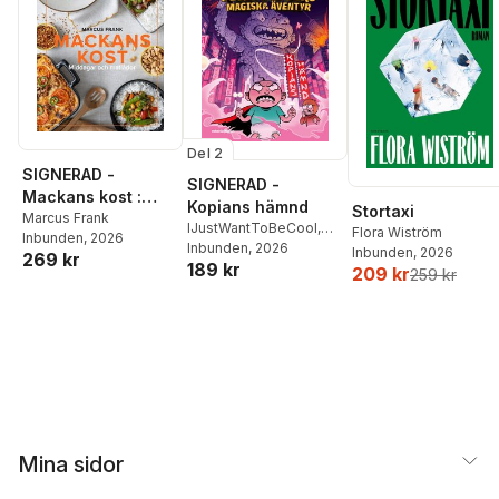
Del 2
SIGNERAD -
SIGNERAD -
Mackans kost :
Kopians hämnd
Stortaxi
Middagar och
Marcus Frank
IJustWantToBeCool
,
Flora Wiström
Inbunden
, 2026
matlådor
Joel Adolphson
Inbunden
, 2026
,
Emil
Inbunden
, 2026
269 kr
189 kr
Ejdemo Beer
,
Victor
209 kr
259 kr
Beer
Mina sidor