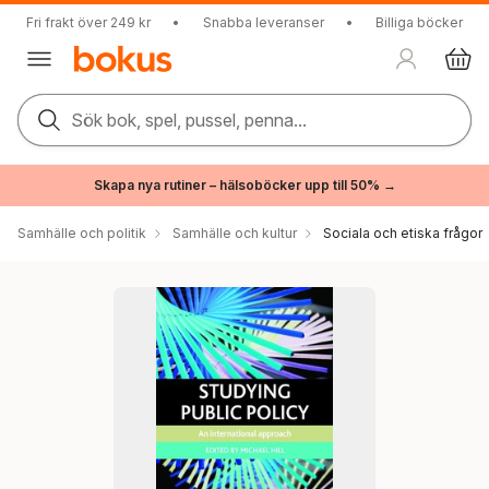
Fri frakt över 249 kr
•
Snabba leveranser
•
Billiga böcker
Sök bok, spel, pussel, penna...
Skapa nya rutiner – hälsoböcker upp till 50% →
Samhälle och politik
Samhälle och kultur
Sociala och etiska frågor