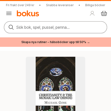
Fri frakt över 249 kr
•
Snabba leveranser
•
Billiga böcker
Sök bok, spel, pussel, penna...
Skapa nya rutiner – hälsoböcker upp till 50% →