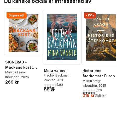
Du kanske också är intresserad av
Signerad!
-15%
SIGNERAD -
Mackans kost :
Mina vänner
Historiens
Middagar och
Marcus Frank
Fredrik Backman
återkomst : Europ
Inbunden
, 2026
matlådor
Pocket
, 2026
och
Martin Kragh
269 kr
(
35
)
Inbunden
, 2025
världsordningens
4,3
utav 5 stjärnor. Totalt antal röster:
99 kr
(
33
)
sammanbrott
4,6
utav 5 stjärnor. Tota
219 kr
259 kr