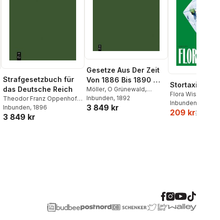
Gesetze Aus Der Zeit
Strafgesetzbuch für
Von 1886 Bis 1890 Mit
Stortaxi
das Deutsche Reich
Alphabetischem
Möller
,
O Grünewald
,
Flora Wiström
Friedrich Althoff
Inbunden
, 1892
,
Richard
Theodor Franz Oppenhoff
,
Register Für Alle 5
Inbunden
, 2026
3 849 kr
Förtsch
,
A Harseim
,
Adolf
Friedrich Oppenhoff
Inbunden
, 1896
Bände
209 kr
259 kr
Keller
,
Albert Leoni
3 849 kr