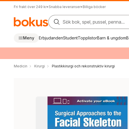
Fri frakt över 249 kr
•
Snabba leveranser
•
Billiga böcker
Sök bok, spel, pussel, penna...
Meny
Erbjudanden
Student
Topplistor
Barn & ungdom
B
Medicin
Kirurgi
Plastikkirurgi och rekonstruktiv kirurgi