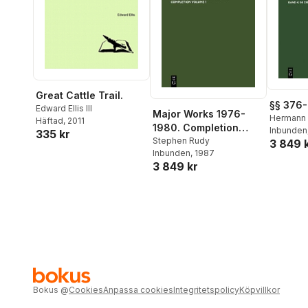
Great Cattle Trail.
§§ 376
Edward Ellis III
Major Works 1976-
Hermann 
Häftad
, 2011
1980. Completion
Schmidt
Inbunden
,
335 kr
Volume 1
Stephen Rudy
3 849 
Heinrich
Inbunden
, 1987
Bondi
3 849 kr
Bokus
@
Cookies
Anpassa cookies
Integritetspolicy
Köpvillkor