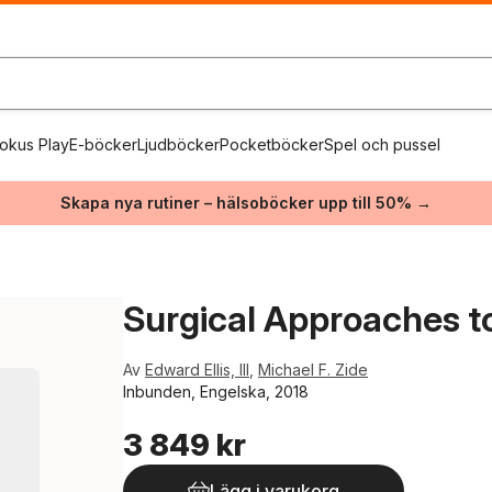
okus Play
E-böcker
Ljudböcker
Pocketböcker
Spel och pussel
Skapa nya rutiner – hälsoböcker upp till 50% →
Surgical Approaches to
Av
Edward Ellis, III
,
Michael F. Zide
Inbunden, Engelska, 2018
3 849 kr
Lägg i varukorg