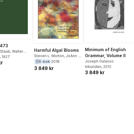
-473
Minimum of English
Harmful Algal Blooms
Staub
,
Walter
Grammar, Volume II
Steven L. Morton
,
JoAnn M.
Heinz Pinner
, 1927
,
Burkholder
,
Sandra E.
Joseph Galasso
E-bok
2018
kr
 Koenige
,
Felix
Shumway
Inbunden
, 2012
3 849 kr
3 849 kr