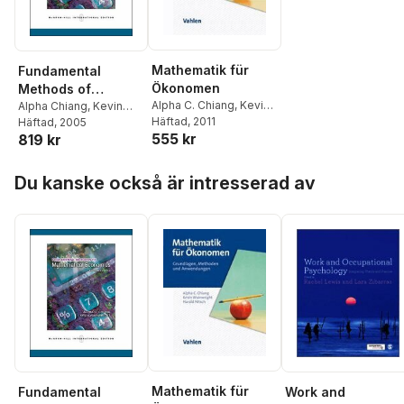
Mathematik für
Fundamental
Ökonomen
Methods of
Alpha C. Chiang
,
Kevin
Mathematical
Alpha Chiang
,
Kevin
Wainwright
Häftad
, 2011
,
Harald
Wainwright
Häftad
, 2005
Economics
555 kr
819 kr
Nitsch
Hoppa över listan
Du kanske också är intresserad av
Mathematik für
Work and
Fundamental