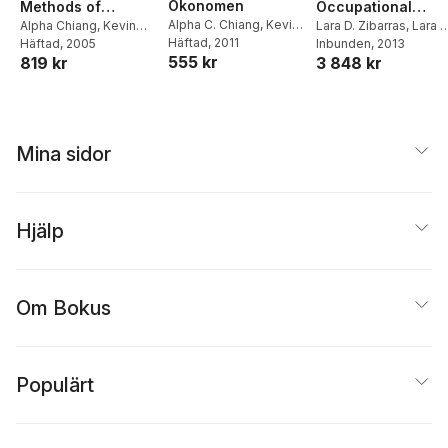
Ökonomen
Occupational
Methods of
Alpha C. Chiang
,
Kevin
Psychology
Lara D. Zibarras
,
Lara 
Mathematical
Alpha Chiang
,
Kevin
Wainwright
Häftad
, 2011
,
Harald
Zibarras
Inbunden
,
Lara D
, 2013
Wainwright
Häftad
, 2005
Economics
555 kr
3 848 kr
819 kr
Nitsch
Zibarras
,
Rachel Lewis
Mina sidor
Hjälp
Om Bokus
Populärt