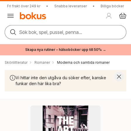
Fri frakt över 249 kr
•
Snabba leveranser
•
Billiga böcker
Sök bok, spel, pussel, penna...
Skapa nya rutiner – hälsoböcker upp till 50% →
Skönlitteratur
Romaner
Moderna och samtida romaner
Vi hittar inte den utgåva du söker efter, kanske
funkar den här lika bra?