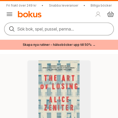
Fri frakt över 249 kr
•
Snabba leveranser
•
Billiga böcker
Sök bok, spel, pussel, penna...
Skapa nya rutiner – hälsoböcker upp till 50% →