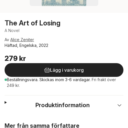
The Art of Losing
A Novel
Av
Alice Zeniter
Häftad, Engelska, 2022
279 kr
Lägg i varukorg
Beställningsvara.
Skickas
inom 3-6 vardagar
.
Fri frakt över
249 kr.
Produktinformation
Hoppa över listan
Mer från samma författare