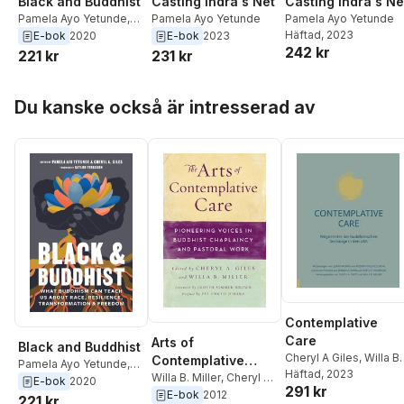
Black and Buddhist
Casting Indra's Net
Casting Indra's Ne
Pamela Ayo Yetunde
,
Pamela Ayo Yetunde
Pamela Ayo Yetunde
Cheryl A. Giles
Häftad
, 2023
E-bok
2020
E-bok
2023
242 kr
221 kr
231 kr
Hoppa över listan
Du kanske också är intresserad av
Contemplative
Care
Arts of
Black and Buddhist
Cheryl A Giles
,
Willa B
Contemplative
Pamela Ayo Yetunde
,
Miller
Häftad
,
Shinko A Hagn
, 2023
Care
Willa B. Miller
,
Cheryl A.
Cheryl A. Giles
E-bok
2020
291 kr
Giles
E-bok
2012
221 kr