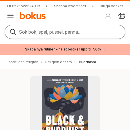
Fri frakt över 249 kr
•
Snabba leveranser
•
Billiga böcker
Sök bok, spel, pussel, penna...
Skapa nya rutiner – hälsoböcker upp till 50% →
Filosofi och religion
Religion och tro
Buddhism