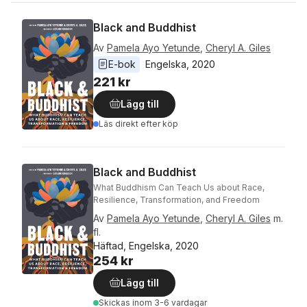
Black and Buddhist
Av
Pamela Ayo Yetunde
,
Cheryl A. Giles
E-bok
Engelska
, 
2020
221 kr
Lägg till
Läs direkt efter köp
Black and Buddhist
What Buddhism Can Teach Us about Race,
Resilience, Transformation, and Freedom
Av
Pamela Ayo Yetunde
,
Cheryl A. Giles
m.
fl.
Häftad, Engelska, 2020
254 kr
Lägg till
Skickas
inom 3-6 vardagar