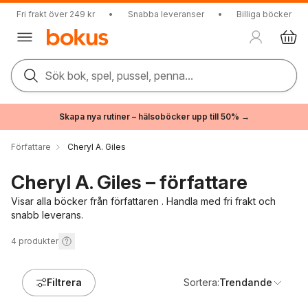
Fri frakt över 249 kr
•
Snabba leveranser
•
Billiga böcker
Sök bok, spel, pussel, penna...
Skapa nya rutiner – hälsoböcker upp till 50% →
Författare
Cheryl A. Giles
Cheryl A. Giles – författare
Visar alla böcker från författaren . Handla med fri frakt och
snabb leverans.
4
produkter
Filtrera
Sortera:
Trendande