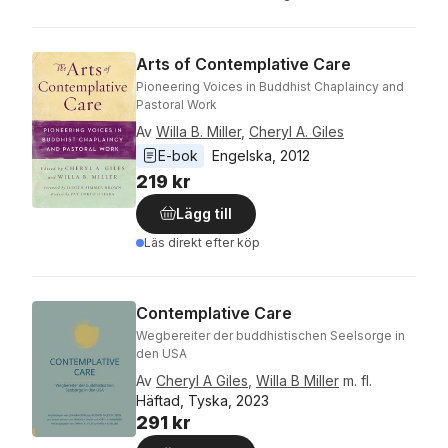
Arts of Contemplative Care
Pioneering Voices in Buddhist Chaplaincy and
Pastoral Work
Av
Willa B. Miller
,
Cheryl A. Giles
E-bok
Engelska
, 
2012
219 kr
Lägg till
Läs direkt efter köp
Contemplative Care
Wegbereiter der buddhistischen Seelsorge in
den USA
Av
Cheryl A Giles
,
Willa B Miller
m. fl.
Häftad, Tyska, 2023
291 kr