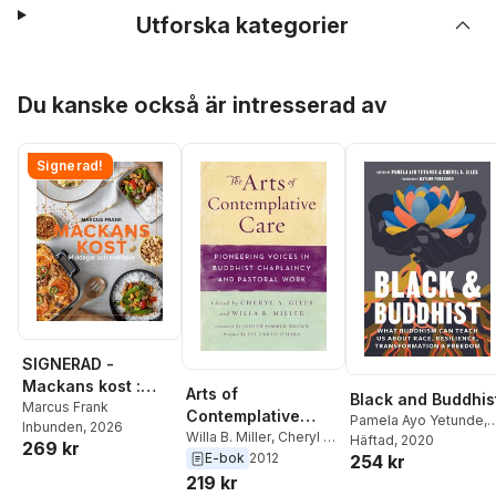
Utforska kategorier
Hoppa över listan
Du kanske också är intresserad av
Signerad!
SIGNERAD -
Mackans kost :
Arts of
Black and Buddhis
Middagar och
Marcus Frank
Contemplative
Pamela Ayo Yetunde
,
Inbunden
, 2026
matlådor
Care
Willa B. Miller
,
Cheryl A.
Cheryl A. Giles
Häftad
, 2020
,
Pamel
269 kr
Giles
E-bok
2012
254 kr
Ayo Yetunde
219 kr