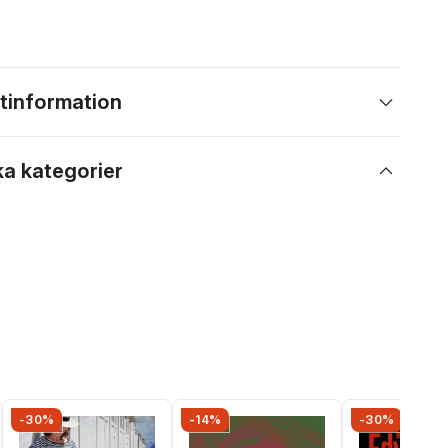
tinformation
ka kategorier
-30%
-14%
-30%