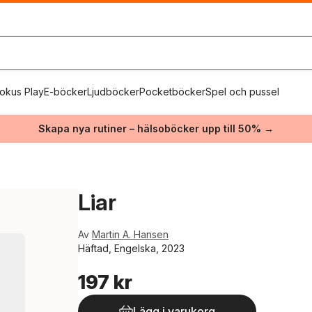
okus Play
E-böcker
Ljudböcker
Pocketböcker
Spel och pussel
Skapa nya rutiner – hälsoböcker upp till 50% →
Liar
Av
Martin A. Hansen
Häftad, Engelska, 2023
197 kr
Lägg i varukorg