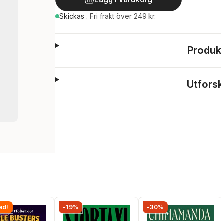
Skickas
.
Fri frakt över 249 kr.
Produk
Utfors
ad!
-19%
-30%