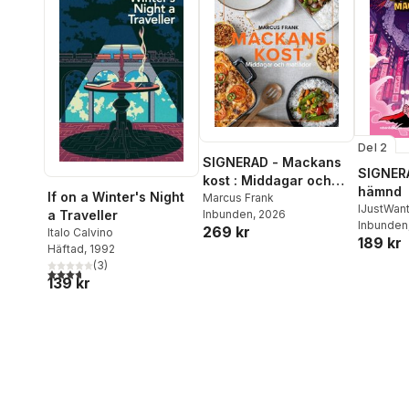
Del 2
SIGNERAD - Mackans
SIGNERA
kost : Middagar och
hämnd
If on a Winter's Night
matlådor
Marcus Frank
IJustWan
Inbunden
, 2026
a Traveller
Adolphs
Inbunden
269 kr
Italo Calvino
189 kr
Beer
,
Vic
Häftad
, 1992
(
3
)
3,7
utav 5 stjärnor. Totalt antal röster:
139 kr