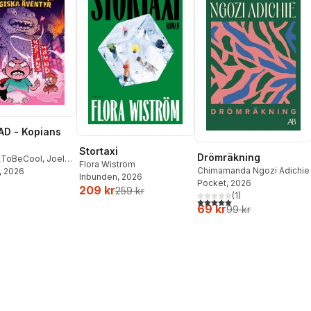
D - Kopians
Stortaxi
Drömräkning
tToBeCool
,
Joel
Flora Wiström
Chimamanda Ngozi Adichie
on
, 2026
,
Emil Ejdemo
Inbunden
, 2026
Pocket
, 2026
tor Beer
209 kr
259 kr
(
1
)
5,0
utav 5 stjärnor. Totalt ant
69 kr
99 kr