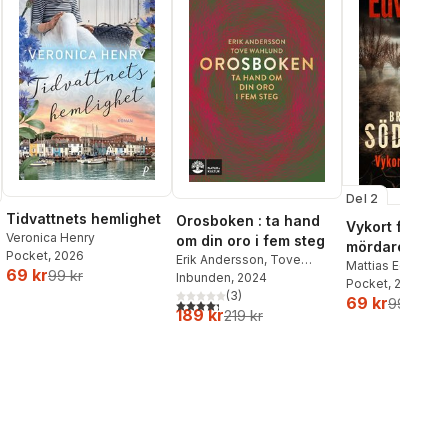
Del 2
Tidvattnets hemlighet
Orosboken : ta hand
Vykort från en
Veronica Henry
om din oro i fem steg
mördare
Pocket
, 2026
Erik Andersson
,
Tove
Mattias Edvards
69 kr
99 kr
Wahlund
Inbunden
, 2024
Pocket
, 2026
al röster:
(
3
)
69 kr
99 kr
4,3
utav 5 stjärnor. Totalt antal röster:
189 kr
219 kr