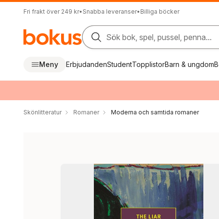
Fri frakt över 249 kr
•
Snabba leveranser
•
Billiga böcker
Sök bok, spel, pussel, penna...
Meny
Erbjudanden
Student
Topplistor
Barn & ungdom
B
Skönlitteratur
Romaner
Moderna och samtida romaner