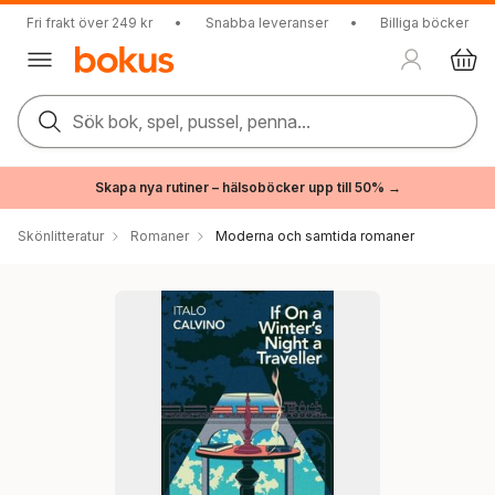
Fri frakt över 249 kr
•
Snabba leveranser
•
Billiga böcker
Sök bok, spel, pussel, penna...
Skapa nya rutiner – hälsoböcker upp till 50% →
Skönlitteratur
Romaner
Moderna och samtida romaner