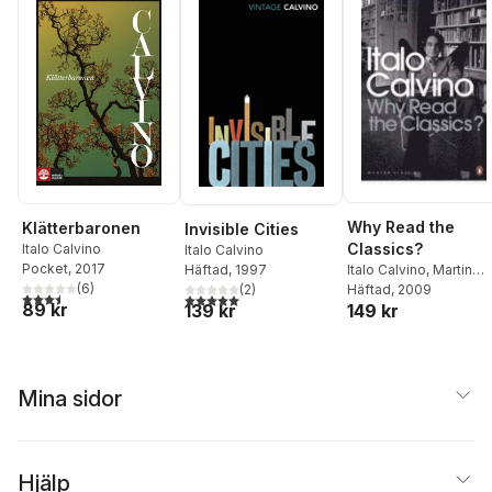
Why Read the
Klätterbaronen
Invisible Cities
Classics?
Italo Calvino
Italo Calvino
Pocket
, 2017
Häftad
, 1997
Italo Calvino
,
Martin
(
6
)
(
2
)
Mclaughlin
Häftad
, 2009
3,5
utav 5 stjärnor. Totalt antal röster:
5,0
utav 5 stjärnor. Totalt antal röster:
89 kr
139 kr
149 kr
Mina sidor
Hjälp