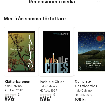
Recensioner i media
Hoppa över listan
Mer från samma författare
Complete
Klätterbaronen
Invisible Cities
Cosmicomics
Italo Calvino
Italo Calvino
Pocket
, 2017
Häftad
, 1997
Italo Calvino
(
6
)
(
2
)
Häftad
, 2010
3,5
utav 5 stjärnor. Totalt antal röster:
5,0
utav 5 stjärnor. Totalt antal röster:
89 kr
139 kr
169 kr