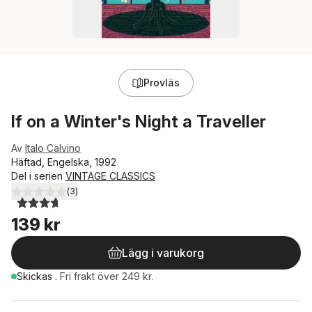
Provläs
If on a Winter's Night a Traveller
Av
Italo Calvino
Häftad, Engelska, 1992
Del i serien
VINTAGE CLASSICS
(
3
)
3,7
utav 5 stjärnor. Totalt antal röster:
139 kr
Lägg i varukorg
Skickas
.
Fri frakt över 249 kr.