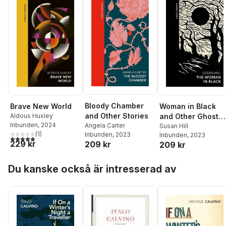
Bloody Chamber
Brave New World
Woman in Black
and Other Stories
Aldous Huxley
and Other Ghost
Inbunden
, 2024
Angela Carter
Stories
Susan Hill
(
1
)
Inbunden
, 2023
Inbunden
, 2023
5,0
utav 5 stjärnor. Totalt antal röster:
229 kr
209 kr
209 kr
Hoppa över listan
Du kanske också är intresserad av