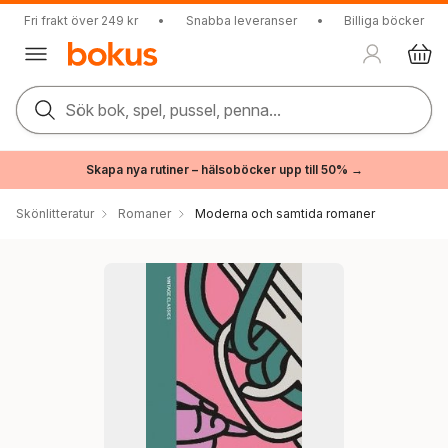
Fri frakt över 249 kr
•
Snabba leveranser
•
Billiga böcker
Sök bok, spel, pussel, penna...
Skapa nya rutiner – hälsoböcker upp till 50% →
Skönlitteratur
Romaner
Moderna och samtida romaner