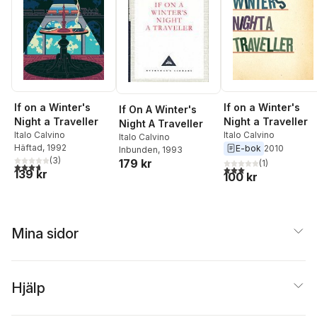
If on a Winter's
If on a Winter's
If On A Winter's
Night a Traveller
Night a Traveller
Night A Traveller
Italo Calvino
Italo Calvino
Italo Calvino
Häftad
, 1992
E-bok
2010
Inbunden
, 1993
(
3
)
179 kr
(
1
)
3,7
utav 5 stjärnor. Totalt antal röster:
3,0
utav 5 stjärnor. Tota
139 kr
100 kr
Mina sidor
Hjälp