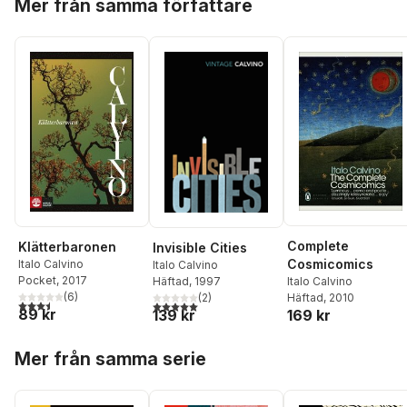
Mer från samma författare
Complete
Klätterbaronen
Invisible Cities
Cosmicomics
Italo Calvino
Italo Calvino
Pocket
, 2017
Häftad
, 1997
Italo Calvino
(
6
)
(
2
)
Häftad
, 2010
3,5
utav 5 stjärnor. Totalt antal röster:
5,0
utav 5 stjärnor. Totalt antal röster:
89 kr
139 kr
169 kr
Hoppa över listan
Mer från samma serie