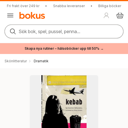
Fri frakt över 249 kr
•
Snabba leveranser
•
Billiga böcker
Sök bok, spel, pussel, penna...
Skapa nya rutiner – hälsoböcker upp till 50% →
Skönlitteratur
Dramatik