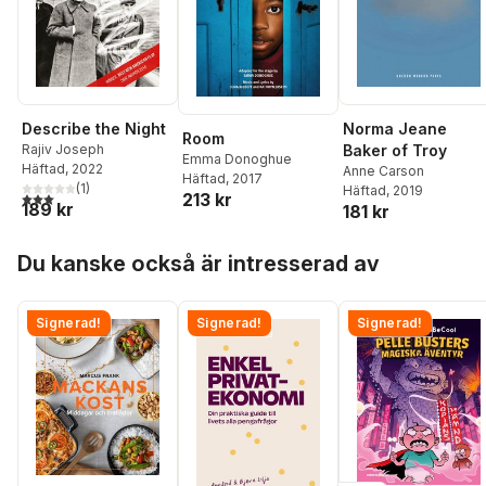
Describe the Night
Norma Jeane
Room
Rajiv Joseph
Baker of Troy
Emma Donoghue
Häftad
, 2022
Anne Carson
Häftad
, 2017
(
1
)
Häftad
, 2019
3,0
utav 5 stjärnor. Totalt antal röster:
213 kr
189 kr
181 kr
Hoppa över listan
Du kanske också är intresserad av
Signerad!
Signerad!
Signerad!