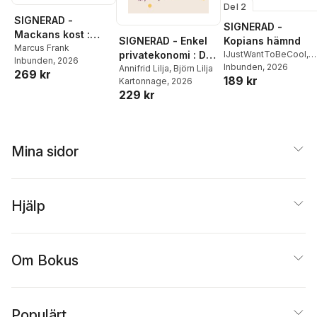
Del 2
SIGNERAD -
SIGNERAD -
Mackans kost :
SIGNERAD - Enkel
Kopians hämnd
Middagar och
Marcus Frank
privatekonomi : Din
IJustWantToBeCool
,
Inbunden
, 2026
matlådor
Joel Adolphson
Inbunden
, 2026
,
Emil
praktiska guide till
Annifrid Lilja
,
Björn Lilja
269 kr
189 kr
Ejdemo Beer
,
Victor
Kartonnage
, 2026
livets alla
Beer
229 kr
pengafrågor
Mina sidor
Hjälp
Om Bokus
Populärt