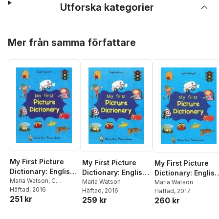
Utforska kategorier
Hoppa över listan
Mer från samma författare
My First Picture
My First Picture
My First Picture
Dictionary: English-
Dictionary: English-
Dictionary: Englis
Spanish with Over
Maria Watson
,
C.
Arabic with Over
Maria Watson
Bengali with Over
Maria Watson
Sesma
Häftad
, 2016
1000 Words
Häftad
, 2016
Häftad
, 2017
1000 Words
1000 Words
251 kr
259 kr
260 kr
Hoppa över listan