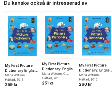
Du kanske också är intresserad av
My First Picture
My First Picture
My First Picture
Dictionary: English-
Dictionary: Englis
Dictionary English-
Spanish with Over
Maria Watson
,
C.
Romanian with
Maria Watson
,
Lithuanian: Over
Maria Watson
Sesma
Häftad
, 2016
1000 Words
Loredana Popa
Häftad
, 2016
Häftad
, 2016
Over 1000 Words
1000 Words
251 kr
260 kr
259 kr