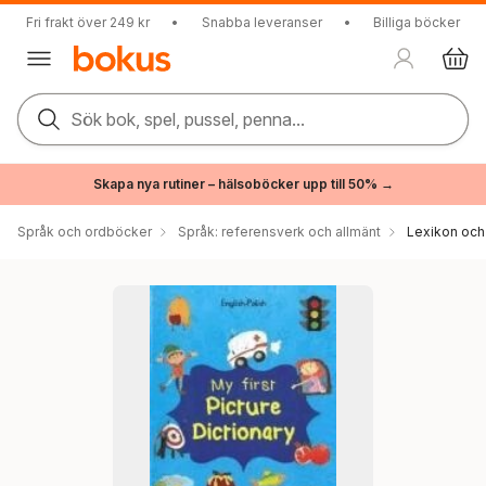
Fri frakt över 249 kr
•
Snabba leveranser
•
Billiga böcker
Sök bok, spel, pussel, penna...
Skapa nya rutiner – hälsoböcker upp till 50% →
Språk och ordböcker
Språk: referensverk och allmänt
Lexikon och