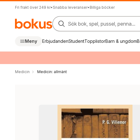
Fri frakt över 249 kr
•
Snabba leveranser
•
Billiga böcker
Sök bok, spel, pussel, penna...
Meny
Erbjudanden
Student
Topplistor
Barn & ungdom
B
Medicin
Medicin: allmänt