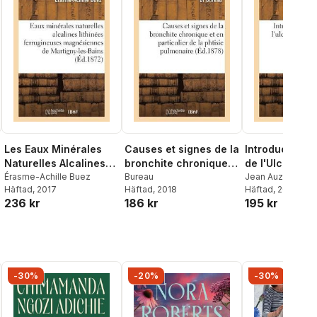
Les Eaux Minérales
Causes et signes de la
Introduction À
Naturelles Alcalines
bronchite chronique
de l'Ulcère Si
Lithinées
Érasme-Achille Buez
et en particulier de la
Bureau
Jean Auzilhon
Häftad
, 2017
Häftad
, 2018
Häftad
, 2016
Ferrugineuses Et
phtisie pulmonaire.
236 kr
186 kr
195 kr
Magnésiennes de
Indications,
-30%
-20%
-30%