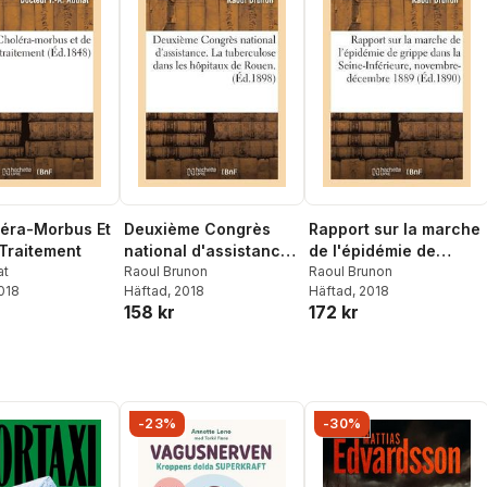
éra-Morbus Et
Deuxième Congrès
Rapport sur la marche
Traitement
national d'assistance.
de l'épidémie de
at
La tuberculose dans
Raoul Brunon
grippe dans la Seine-
Raoul Brunon
2018
Häftad
, 2018
Häftad
, 2018
les hôpitaux de Rouen
Inférieure pendant les
158 kr
172 kr
mois de
-23%
-30%