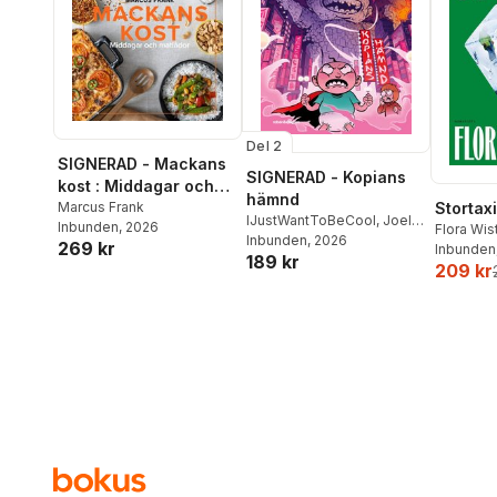
Del 2
SIGNERAD - Mackans
SIGNERAD - Kopians
kost : Middagar och
hämnd
matlådor
Marcus Frank
Stortaxi
IJustWantToBeCool
,
Joel
Inbunden
, 2026
Flora Wi
Adolphson
Inbunden
, 2026
,
Emil Ejdemo
269 kr
Inbunden
189 kr
Beer
,
Victor Beer
209 kr