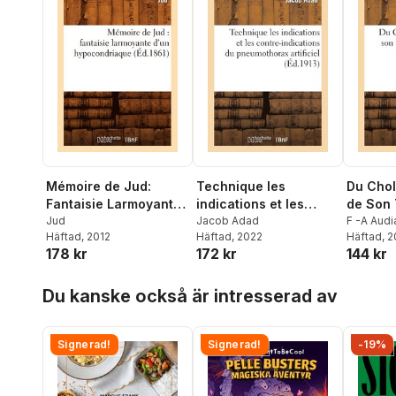
Mémoire de Jud:
Technique les
Du Chol
Fantaisie Larmoyante
indications et les
de Son 
d'Un Hypocondriaque
Jud
contre-indications du
Jacob Adad
F -A Audi
Häftad
, 2012
Häftad
, 2022
Häftad
, 
(Éd.1861)
pneumothorax
178 kr
172 kr
144 kr
artificiel
Hoppa över listan
Du kanske också är intresserad av
Signerad!
Signerad!
-19%