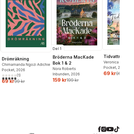
Del 1
Tidvattnets h
Bröderna MacKade
Drömräkning
Veronica Henry
Bok 1 & 2
Chimamanda Ngozi Adichie
Pocket
, 2026
Nora Roberts
Pocket
, 2026
69 kr
99 kr
Inbunden
, 2026
(
1
)
5,0
utav 5 stjärnor. Totalt antal röster:
159 kr
199 kr
69 kr
99 kr