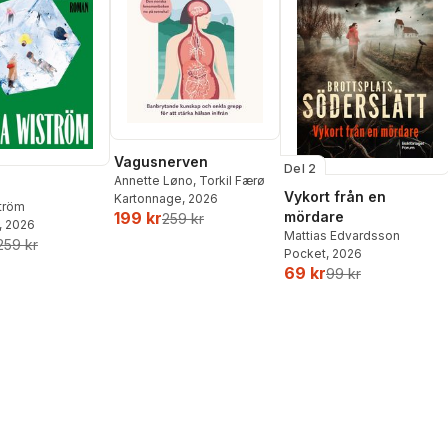
Vagusnerven
Del 2
Annette Løno
,
Torkil Færø
Vykort från en
Kartonnage
, 2026
ström
mördare
199 kr
259 kr
, 2026
Mattias Edvardsson
259 kr
Pocket
, 2026
69 kr
99 kr