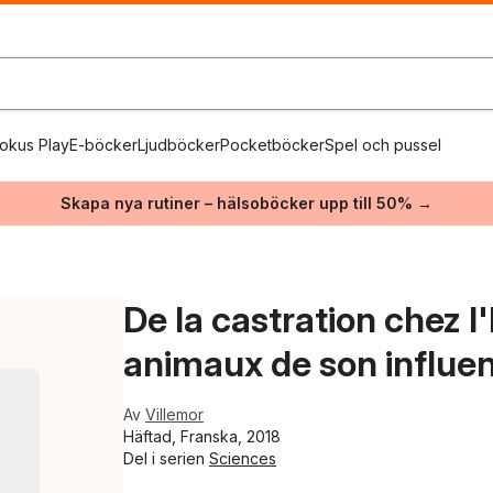
okus Play
E-böcker
Ljudböcker
Pocketböcker
Spel och pussel
Skapa nya rutiner – hälsoböcker upp till 50% →
De la castration chez 
animaux de son influe
Av
Villemor
Häftad, Franska, 2018
Del i serien
Sciences