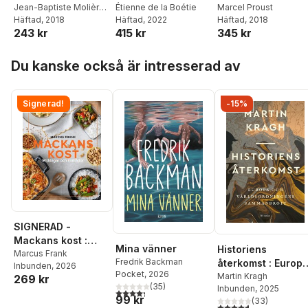
Amphitryon
Jean-Baptiste Molière
Boétie (Éd.1892)
Étienne de la Boétie
côté de chez
Marcel Proust
(Poquelin Dit)
Häftad
, 2018
Häftad
, 2022
Häftad
, 2018
Swann
243 kr
415 kr
345 kr
Hoppa över listan
Du kanske också är intresserad av
Signerad!
-15%
SIGNERAD -
Mackans kost :
Mina vänner
Historiens
Middagar och
Marcus Frank
Fredrik Backman
återkomst : Europ
Inbunden
, 2026
matlådor
Pocket
, 2026
och
Martin Kragh
269 kr
(
35
)
Inbunden
, 2025
världsordningens
4,3
utav 5 stjärnor. Totalt antal röster:
99 kr
(
33
)
sammanbrott
4,6
utav 5 stjärnor. Tota