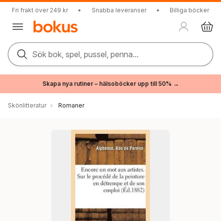
Fri frakt över 249 kr
•
Snabba leveranser
•
Billiga böcker
Sök bok, spel, pussel, penna...
Skapa nya rutiner – hälsoböcker upp till 50% →
Skönlitteratur
Romaner