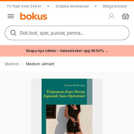
Fri frakt över 249 kr
•
Snabba leveranser
•
Billiga böcker
Sök bok, spel, pussel, penna...
Skapa nya rutiner – hälsoböcker upp till 50% →
Medicin
Medicin: allmänt