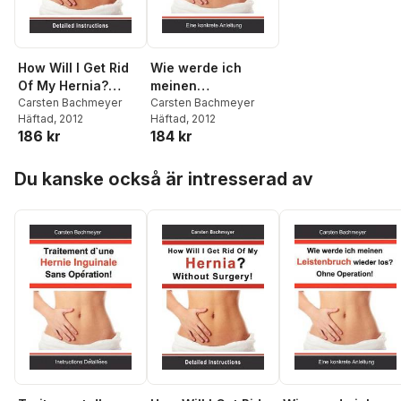
How Will I Get Rid
Wie werde ich
Of My Hernia?
meinen
Without Surgery!
Carsten Bachmeyer
Leistenbruch
Carsten Bachmeyer
Häftad
, 2012
Häftad
, 2012
wieder los? Ohne
186 kr
184 kr
Operation!
Hoppa över listan
Du kanske också är intresserad av