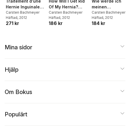
Traitement d'une
How Will I Get Rid
Wie werde ich
Hernie Inguinale
Of My Hernia?
meinen
Sans Opération!
Carsten Bachmeyer
Without Surgery!
Carsten Bachmeyer
Leistenbruch
Carsten Bachmeyer
Häftad
, 2012
Häftad
, 2012
Häftad
, 2012
wieder los? Ohne
271 kr
186 kr
184 kr
Operation!
Mina sidor
Hjälp
Om Bokus
Populärt