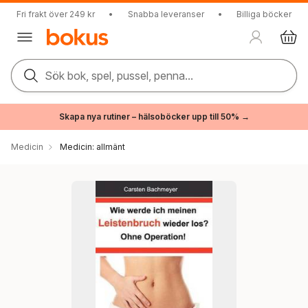
Fri frakt över 249 kr
•
Snabba leveranser
•
Billiga böcker
Sök bok, spel, pussel, penna...
Skapa nya rutiner – hälsoböcker upp till 50% →
Medicin
Medicin: allmänt