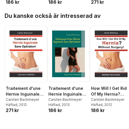
186 kr
186 kr
271 kr
Hoppa över listan
Du kanske också är intresserad av
Traitement d'une
Traitement d'une
How Will I Get Rid
Hernie Inguinale
Hernie Inguinale
Of My Hernia?
Sans Opération!
Carsten Bachmeyer
Sans Opération!
Carsten Bachmeyer
Without Surgery!
Carsten Bachmeyer
Häftad
, 2012
Häftad
, 2013
Häftad
, 2012
271 kr
186 kr
186 kr