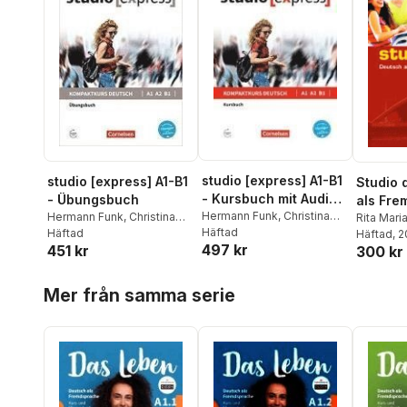
studio [express] A1-B1
studio [express] A1-B1
Studio 
- Kursbuch mit Audios
- Übungsbuch
als Fre
online
Hermann Funk
,
Christina
Hermann Funk
,
Christina
Grundstu
Rita Mari
Kuhn
Häftad
,
Hermann Funk
Kuhn
Häftad
,
Hermann Funk
Hermann 
Häftad
, 
Gesamt
497 kr
451 kr
300 kr
Hoppa över listan
Mer från samma serie