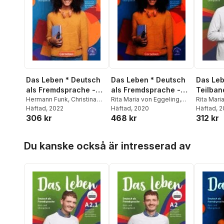
Das Leben * Deutsch
Das Leben * Deutsch
Das Leb
als Fremdsprache -
als Fremdsprache -
Teilban
Allgemeine Ausgabe *
Hermann Funk
,
Christina
Allgemeine Ausgabe *
Rita Maria von Eggeling
,
Übungs
Rita Mari
Khun
Häftad
,
Laura Nielsen
, 2022
,
Rita
Hermann Funk
Häftad
, 2020
,
Christina
Hermann 
Häftad
, 
A1.1: Teilband 1
A1.2: Teilband 2
306 kr
468 kr
312 kr
Von Eggeling
,
Hermann
Kuhn
,
Laura Nielsen
,
Kuhn
,
Lau
Funk
,
Christina Kuhn
Hermann Funk
,
Christina
Hermann 
Kuhn
Kuhn
Hoppa över listan
Du kanske också är intresserad av