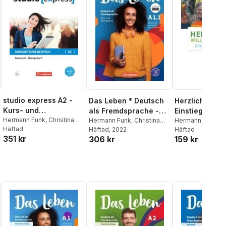
studio express A2 -
Das Leben * Deutsch
Herzlich will
Kurs- und
als Fremdsprache -
Einstiegskurs
Übungsbuch mit
Hermann Funk
,
Christina
Allgemeine Ausgabe *
Hermann Funk
,
Christina
Hermann Funk
,
Ch
Kuhn
Häftad
,
Hermann Funk
Khun
Häftad
,
Laura Nielsen
, 2022
,
Rita
Kuhn
Häftad
,
Dieter Mae
Audios online
A1.1: Teilband 1
351 kr
306 kr
159 kr
Von Eggeling
,
Hermann
Funk
,
Christina Kuhn