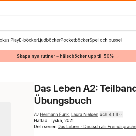
okus Play
E-böcker
Ljudböcker
Pocketböcker
Spel och pussel
Skapa nya rutiner – hälsoböcker upp till 50% →
Das Leben A2: Teilband
Übungsbuch
Av
Hermann Funk
,
Laura Nielsen
och 4 till
Häftad, Tyska, 2021
Del i serien
Das Leben - Deutsch als Fremdsprach