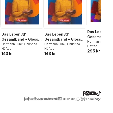
Das Leben. A1:
Das Leben A1:
Das Leben A1:
Gesamtband -
Gesamtband - Glossar
Gesamtband - Glossar
Unterrichtsvo
Hermann Funk
,
Ch
Deutsch-Französisch
Hermann Funk
,
Christina
Deutsch-Englisch
Hermann Funk
,
Christina
Kuhn
Häftad
ng
Kuhn
Häftad
Kuhn
Häftad
295 kr
143 kr
143 kr