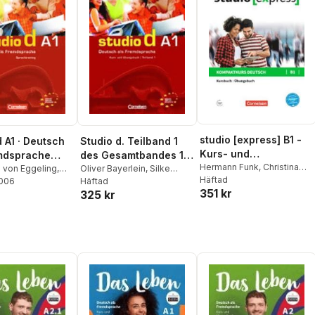
studio [express] B1 -
d A1 · Deutsch
Studio d. Teilband 1
Kurs- und
mdsprache
des Gesamtbandes 1.
Übungsbuch mit
Hermann Funk
,
Christina
fe · A1:
a von Eggeling
,
Kurs- und
Oliver Bayerlein
,
Silke
Kuhn
Häftad
,
Hermann Funk
Funk
2006
Demme
Häftad
,
Hermann Funk
,
Audios online
band
Übungsbuch
351 kr
325 kr
Christina Kuhn
,
Hermann
Funk