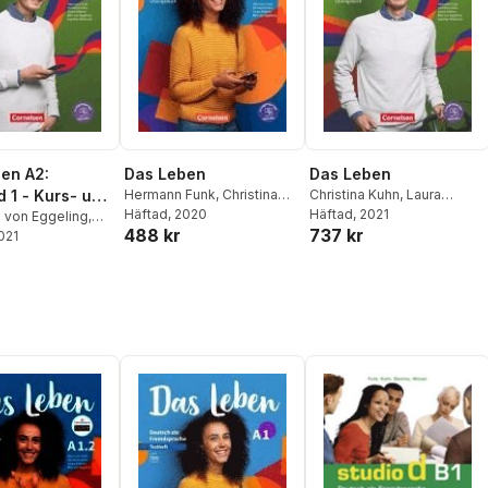
en A2:
Das Leben
Das Leben
d 1 - Kurs- und
Hermann Funk
,
Christina
Christina Kuhn
,
Laura
Kuhn
Häftad
, 2020
Nielsen
Häftad
, 2021
,
Rita Maria von
buch
a von Eggeling
,
488 kr
737 kr
Eggeling
,
Hermann Funk
,
Funk
2021
,
Christina
Christina Kuhn
,
Hermann
ra Nielsen
,
Funk
Funk
,
Christina