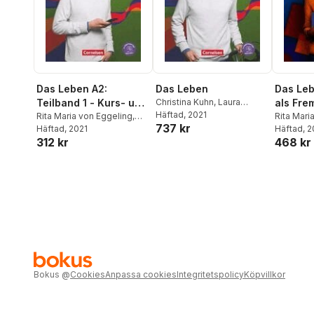
Das Leben A2:
Das Leben
Das Leb
Teilband 1 - Kurs- und
Christina Kuhn
,
Laura
als Fre
Nielsen
Häftad
, 2021
,
Rita Maria von
Übungsbuch
Rita Maria von Eggeling
,
Allgeme
Rita Mari
737 kr
Eggeling
,
Hermann Funk
,
Hermann Funk
Häftad
, 2021
,
Christina
Hermann 
Häftad
, 
A1.2: Te
Christina Kuhn
,
Hermann
312 kr
468 kr
Kuhn
,
Laura Nielsen
,
Kuhn
,
Lau
Funk
Hermann Funk
,
Christina
Hermann 
Kuhn
Kuhn
Bokus
@
Cookies
Anpassa cookies
Integritetspolicy
Köpvillkor