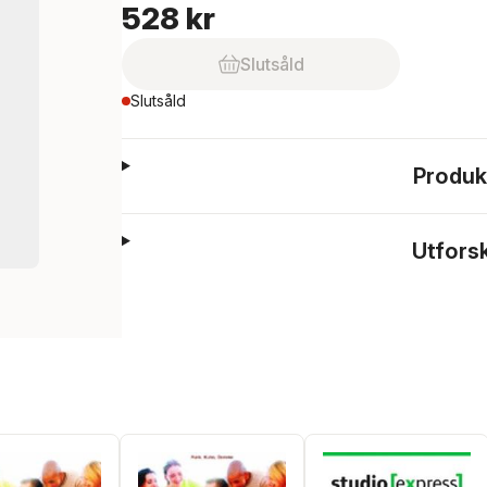
528 kr
Slutsåld
Slutsåld
Produk
Utfors