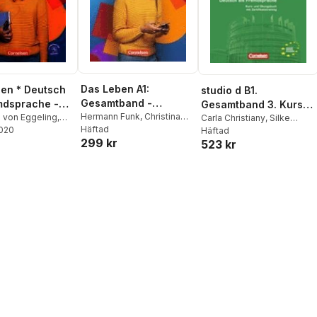
Das Leben A1:
en * Deutsch
studio d B1.
Gesamtband -
mdsprache -
Gesamtband 3. Kurs-
Testheft
Hermann Funk
,
Christina
ine Ausgabe *
a von Eggeling
,
und Übungsbuch mit
Carla Christiany
,
Silke
Kuhn
Häftad
Funk
2020
,
Christina
Demme
Häftad
,
Rita Maria von
ilband 2
CD
299 kr
523 kr
ra Nielsen
,
Eggeling
,
Hermann Funk
,
Funk
,
Christina
Christina Kuhn
,
Britta
Winzer-Kiontke
,
Hermann
Funk