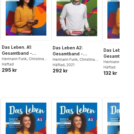
Das Leben. A1:
Das Leben A2:
Das Leben A1:
Gesamtband -
Gesamtband -
Gesamtband -
Unterrichtsvorbereitu
Hermann Funk
,
Christina
Handreichungen für
Hermann Funk
,
Christina
Deutsch (eins
Hermann Funk
,
Ch
Kuhn
Häftad
Kuhn
Häftad
, 2021
ng
den Unterricht
Kuhn
Häftad
295 kr
292 kr
132 kr