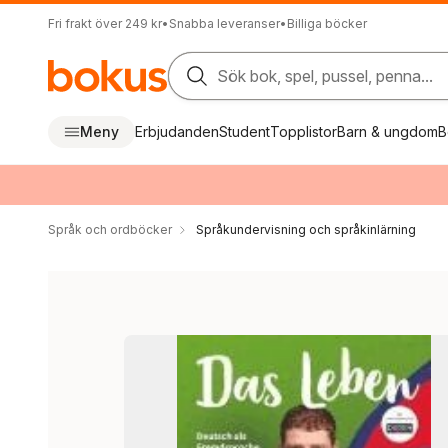
Fri frakt över 249 kr
•
Snabba leveranser
•
Billiga böcker
Sök bok, spel, pussel, penna...
Meny
Erbjudanden
Student
Topplistor
Barn & ungdom
B
Språk och ordböcker
Språkundervisning och språkinlärning