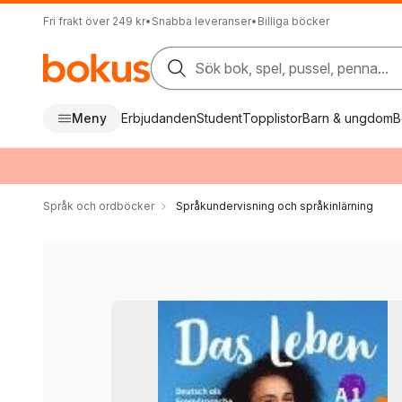
Fri frakt över 249 kr
•
Snabba leveranser
•
Billiga böcker
Sök bok, spel, pussel, penna...
Meny
Erbjudanden
Student
Topplistor
Barn & ungdom
B
Språk och ordböcker
Språkundervisning och språkinlärning