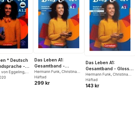
Das Leben A1:
en * Deutsch
Das Leben A1:
Gesamtband -
mdsprache -
Gesamtband - Glossar
Testheft
Hermann Funk
,
Christina
ine Ausgabe *
a von Eggeling
,
Deutsch-Französisch
Hermann Funk
,
Christina
Kuhn
Häftad
Funk
2020
,
Christina
ilband 2
Kuhn
Häftad
299 kr
ra Nielsen
,
143 kr
Funk
,
Christina