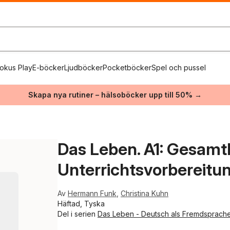
okus Play
E-böcker
Ljudböcker
Pocketböcker
Spel och pussel
Skapa nya rutiner – hälsoböcker upp till 50% →
Das Leben. A1: Gesamt
Unterrichtsvorbereitu
Av
Hermann Funk
,
Christina Kuhn
Häftad, Tyska
Del i serien
Das Leben - Deutsch als Fremdsprach