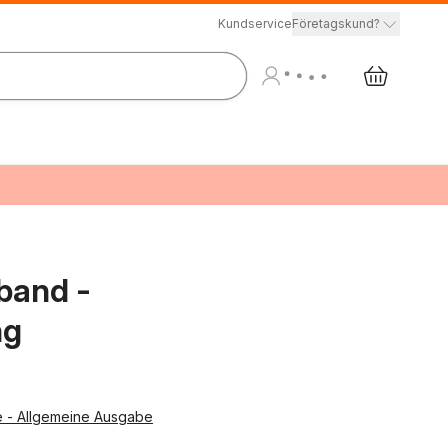
Kundservice
Företagskund?
band -
ng
e - Allgemeine Ausgabe