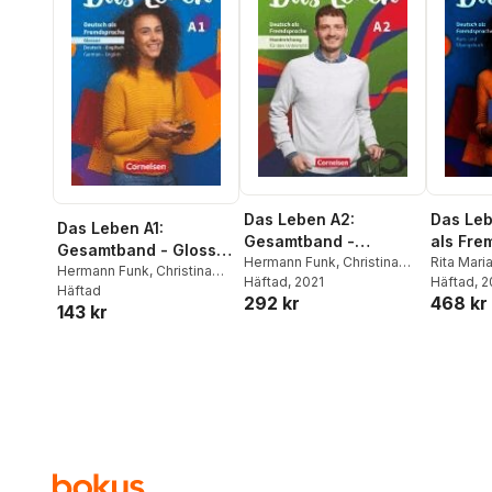
Das Leben A2:
Das Leb
Das Leben A1:
Gesamtband -
als Fre
Gesamtband - Glossar
Handreichungen für
Hermann Funk
,
Christina
Allgeme
Rita Mari
Deutsch-Englisch
Hermann Funk
,
Christina
Kuhn
Häftad
, 2021
Hermann 
Häftad
, 
den Unterricht
A1.2: Te
Kuhn
Häftad
292 kr
468 kr
Kuhn
,
Lau
143 kr
Hermann 
Kuhn