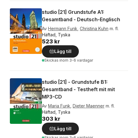
studio [21] Grundstufe A1:
Gesamtband - Deutsch-Englisch
Av
Hermann Funk
,
Christina Kuhn
m. fl.
Häftad, Tyska
523 kr
Lägg till
Skickas
inom 3-6 vardagar
studio [21] - Grundstufe B1:
Gesamtband - Testheft mit mit
MP3-CD
Av
Maria Funk
,
Dieter Maenner
m. fl.
Häftad, Tyska
303 kr
Lägg till
Skickas
inom 3-6 vardagar