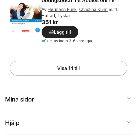
Übungsbuch mit Audios online
Av
Hermann Funk
,
Christina Kuhn
m. fl.
Häftad, Tyska
351 kr
Lägg till
Skickas
inom 3-6 vardagar
Visa 14 till
Mina sidor
Hjälp