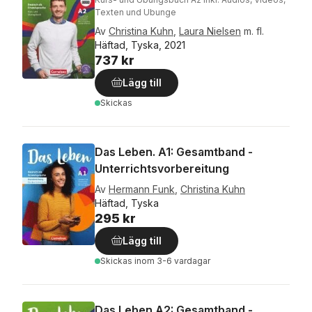
Texten und Ubunge
Av
Christina Kuhn
,
Laura Nielsen
m. fl.
Häftad, Tyska, 2021
737 kr
Lägg till
Skickas
Das Leben. A1: Gesamtband -
Unterrichtsvorbereitung
Av
Hermann Funk
,
Christina Kuhn
Häftad, Tyska
295 kr
Lägg till
Skickas
inom 3-6 vardagar
Das Leben A2: Gesamtband -