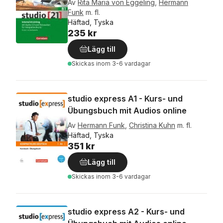
Av
Rita Maria von Eggeling
,
Hermann
Funk
m. fl.
Häftad, Tyska
235 kr
Lägg till
Skickas
inom 3-6 vardagar
studio express A1 - Kurs- und
Übungsbuch mit Audios online
Av
Hermann Funk
,
Christina Kuhn
m. fl.
Häftad, Tyska
351 kr
Lägg till
Skickas
inom 3-6 vardagar
studio express A2 - Kurs- und