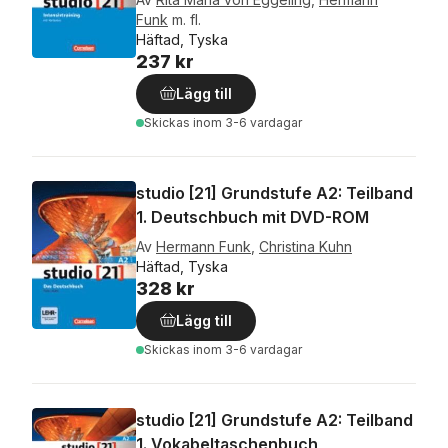
Funk
m. fl.
Häftad, Tyska
237 kr
Lägg till
Skickas
inom 3-6 vardagar
studio [21] Grundstufe A2: Teilband
1. Deutschbuch mit DVD-ROM
Av
Hermann Funk
,
Christina Kuhn
Häftad, Tyska
328 kr
Lägg till
Skickas
inom 3-6 vardagar
studio [21] Grundstufe A2: Teilband
1. Vokabeltaschenbuch