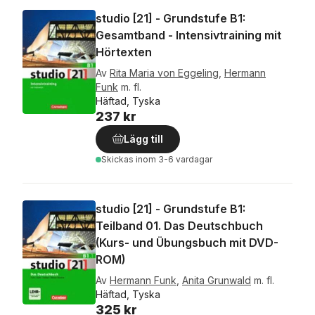
studio [21] - Grundstufe B1:
Gesamtband - Intensivtraining mit
Hörtexten
Av
Rita Maria von Eggeling
,
Hermann
Funk
m. fl.
Häftad, Tyska
237 kr
Lägg till
Skickas
inom 3-6 vardagar
studio [21] - Grundstufe B1:
Teilband 01. Das Deutschbuch
(Kurs- und Übungsbuch mit DVD-
ROM)
Av
Hermann Funk
,
Anita Grunwald
m. fl.
Häftad, Tyska
325 kr