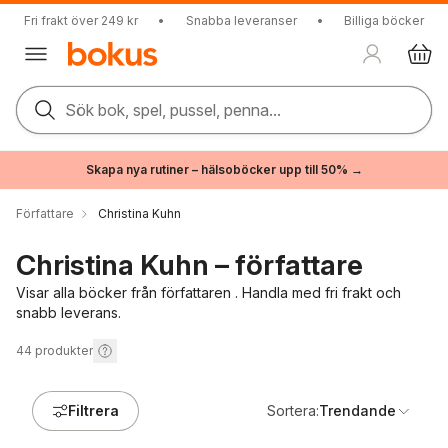
Fri frakt över 249 kr
•
Snabba leveranser
•
Billiga böcker
Sök bok, spel, pussel, penna...
Skapa nya rutiner – hälsoböcker upp till 50% →
Författare
Christina Kuhn
Christina Kuhn – författare
Visar alla böcker från författaren . Handla med fri frakt och
snabb leverans.
44
produkter
Filtrera
Sortera:
Trendande