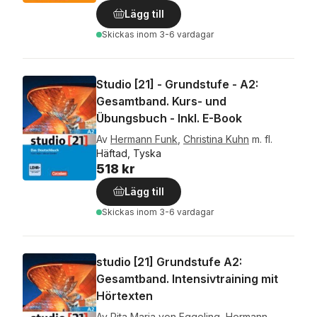
Lägg till
Skickas
inom 3-6 vardagar
Studio [21] - Grundstufe - A2:
Gesamtband. Kurs- und
Übungsbuch - Inkl. E-Book
Av
Hermann Funk
,
Christina Kuhn
m. fl.
Häftad, Tyska
518 kr
Lägg till
Skickas
inom 3-6 vardagar
studio [21] Grundstufe A2:
Gesamtband. Intensivtraining mit
Hörtexten
Av
Rita Maria von Eggeling
,
Hermann