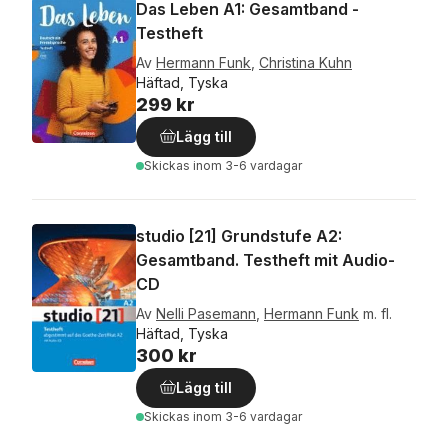
Das Leben A1: Gesamtband -
Testheft
Av
Hermann Funk
,
Christina Kuhn
Häftad, Tyska
299 kr
Lägg till
Skickas
inom 3-6 vardagar
studio [21] Grundstufe A2:
Gesamtband. Testheft mit Audio-
CD
Av
Nelli Pasemann
,
Hermann Funk
m. fl.
Häftad, Tyska
300 kr
Lägg till
Skickas
inom 3-6 vardagar