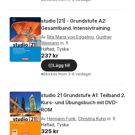
studio [21] - Grundstufe A2:
Gesamtband. Intensivtraining
Av
Rita Maria von Eggeling
,
Gunther
Weimann
m. fl.
Häftad, Tyska
237 kr
Lägg till
Skickas
inom 3-6 vardagar
studio 21 Grundstufe A1: Teilband 2.
Kurs- und Übungsbuch mit DVD-
ROM
Av
Hermann Funk
,
Christina Kuhn
m. fl.
Häftad, Tyska
325 kr