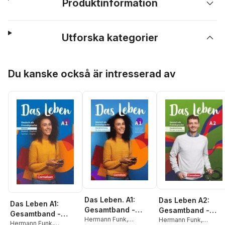
Produktinformation
Utforska kategorier
Hoppa över listan
Du kanske också är intresserad av
Das Leben. A1:
Das Leben A2:
Das Leben A1:
Gesamtband -
Gesamtband -
Gesamtband -
Unterrichtsvorberei
Hermann Funk
,
Handreichungen
Hermann Funk
,
Glossar Deutsch-
Hermann Funk
,