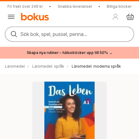
Fri frakt över 249 kr
•
Snabba leveranser
•
Billiga böcker
Sök bok, spel, pussel, penna...
Skapa nya rutiner – hälsoböcker upp till 50% →
Läromedel
Läromedel: språk
Läromedel: moderna språk