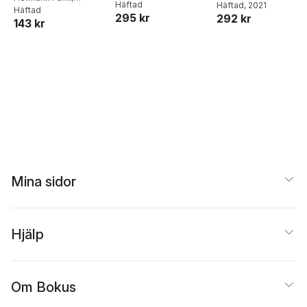
Christina Kuhn
Häftad
Christina Kuhn
Häftad
, 2021
tung
für den Unterricht
Christina Kuhn
Häftad
Englisch
295 kr
292 kr
143 kr
Mina sidor
Hjälp
Om Bokus