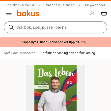
Fri frakt över 249 kr
•
Snabba leveranser
•
Billiga böcker
Sök bok, spel, pussel, penna...
Skapa nya rutiner – hälsoböcker upp till 50% →
Språk och ordböcker
Språkundervisning och språkinlärning