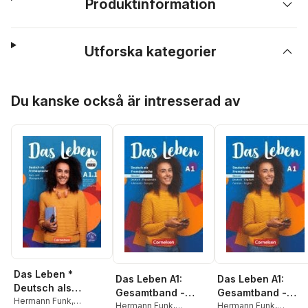
Produktinformation
Utforska kategorier
Hoppa över listan
Du kanske också är intresserad av
Das Leben *
Das Leben A1:
Das Leben A1:
Deutsch als
Gesamtband -
Gesamtband -
Fremdsprache -
Hermann Funk
,
Glossar Deutsch-
Hermann Funk
,
Glossar Deutsch-
Hermann Funk
,