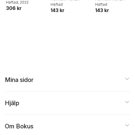
Christina Khun
Häftad
, 2022
,
Laura
Allgemeine
Christina Kuhn
Häftad
Christina Kuhn
Häftad
Französisch
Englisch
306 kr
Nielsen
,
Rita Von
Ausgabe * A1.1:
143 kr
143 kr
Eggeling
,
Hermann
Teilband 1
Funk
,
Christina Kuhn
Mina sidor
Hjälp
Om Bokus