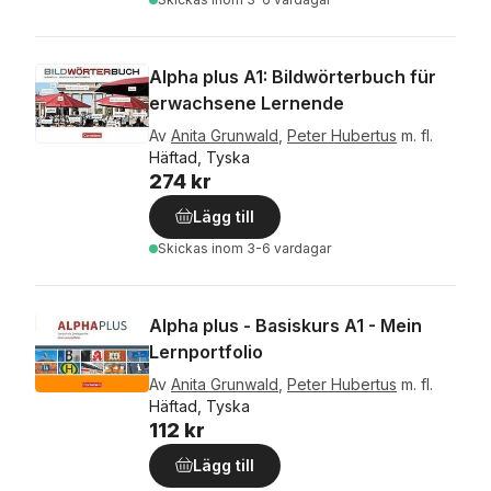
Alpha plus A1: Bildwörterbuch für
erwachsene Lernende
Av
Anita Grunwald
,
Peter Hubertus
m. fl.
Häftad, Tyska
274 kr
Lägg till
Skickas
inom 3-6 vardagar
Alpha plus - Basiskurs A1 - Mein
Lernportfolio
Av
Anita Grunwald
,
Peter Hubertus
m. fl.
Häftad, Tyska
112 kr
Lägg till