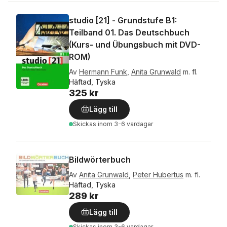
studio [21] - Grundstufe B1:
Teilband 01. Das Deutschbuch
(Kurs- und Übungsbuch mit DVD-
ROM)
Av
Hermann Funk
,
Anita Grunwald
m. fl.
Häftad, Tyska
325 kr
Lägg till
Skickas
inom 3-6 vardagar
Bildwörterbuch
Av
Anita Grunwald
,
Peter Hubertus
m. fl.
Häftad, Tyska
289 kr
Lägg till
Skickas
inom 3-6 vardagar