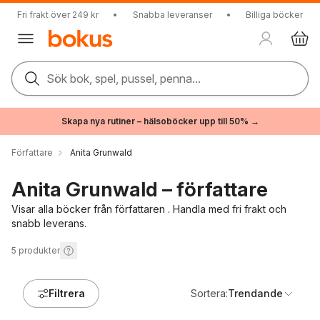
Fri frakt över 249 kr
•
Snabba leveranser
•
Billiga böcker
Sök bok, spel, pussel, penna...
Skapa nya rutiner – hälsoböcker upp till 50% →
Författare
Anita Grunwald
Anita Grunwald – författare
Visar alla böcker från författaren . Handla med fri frakt och
snabb leverans.
5
produkter
Filtrera
Sortera:
Trendande