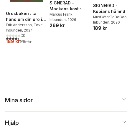
SIGNERAD -
SIGNERAD -
Mackans kost :
Kopians hämnd
Orosboken : ta
Middagar och
Marcus Frank
IJustWantToBeCool
,
hand om din oro i
Inbunden
, 2026
matlådor
Joel Adolphson
Inbunden
, 2026
,
Emil
269 kr
fem steg
Erik Andersson
,
Tove
189 kr
Ejdemo Beer
,
Victor
Wahlund
Inbunden
, 2024
Beer
(
3
)
4,3
utav 5 stjärnor. Totalt antal röster:
189 kr
219 kr
Mina sidor
Hjälp