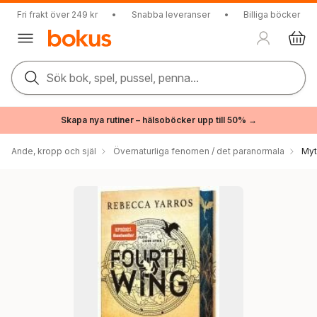
Fri frakt över 249 kr
•
Snabba leveranser
•
Billiga böcker
Sök bok, spel, pussel, penna...
Skapa nya rutiner – hälsoböcker upp till 50% →
Ande, kropp och själ
Övernaturliga fenomen / det paranormala
Myt