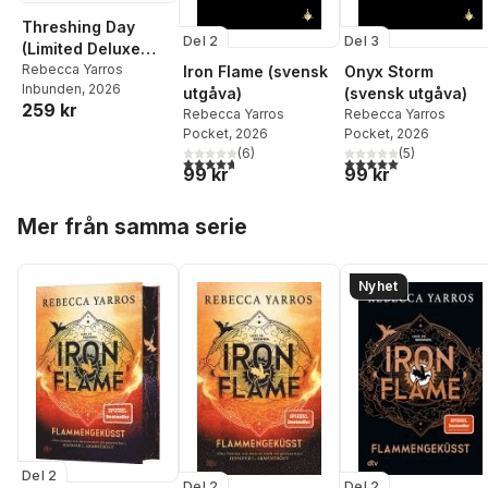
Threshing Day
Del 2
Del 3
(Limited Deluxe
Edition)
Rebecca Yarros
Iron Flame (svensk
Onyx Storm
Inbunden
, 2026
utgåva)
(svensk utgåva)
259 kr
Rebecca Yarros
Rebecca Yarros
Pocket
, 2026
Pocket
, 2026
(
6
)
(
5
)
4,7
utav 5 stjärnor. Totalt antal röster:
5,0
utav 5 stjärnor. Tota
99 kr
99 kr
Hoppa över listan
Mer från samma serie
Nyhet
Del 2
Del 2
Del 2