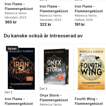
Iron Flame -
Iron Flame -
Iron Flame -
Flammengeküsst
Flammengeküsst
Flammengeküsst
Rebecca Yarros
Rebecca Yarros
Rebecca Yarros
Inbunden
, 2023
Inbunden
, 2023
Häftad
, 2026
365 kr
322 kr
191 kr
Hoppa över listan
Du kanske också är intresserad av
Nyhet
Del 3
Del 2
Onyx Storm -
Iron Flame -
Fourth Wing –
Flammengeküsst
Flammengeküsst
Flammengeküsst
Rebecca Yarros