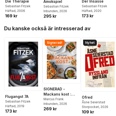
Die Therapie
Der Insasse
Amokspiel
Sebastian Fitzek
Sebastian Fitzek
Sebastian Fitzek
Häftad
, 2006
Häftad
, 2020
Inbunden
, 2026
169 kr
173 kr
295 kr
Hoppa över listan
Du kanske också är intresserad av
Signerad!
Nyhet
SIGNERAD -
Mackans kost :
Flugangst 7A
Ofred
Middagar och
Marcus Frank
Sebastian Fitzek
Åsne Seierstad
Inbunden
, 2026
matlådor
Häftad
, 2019
Storpocket
, 2026
269 kr
173 kr
109 kr