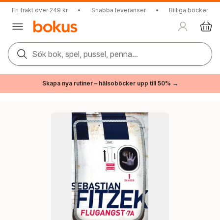
Fri frakt över 249 kr
•
Snabba leveranser
•
Billiga böcker
Sök bok, spel, pussel, penna...
Skapa nya rutiner – hälsoböcker upp till 50% →