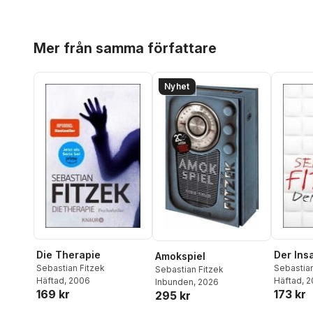
Hoppa över listan
Mer från samma författare
Nyhet
Die Therapie
Der Ins
Amokspiel
Sebastian Fitzek
Sebastian
Sebastian Fitzek
Häftad
, 2006
Häftad
, 
Inbunden
, 2026
169 kr
173 kr
295 kr