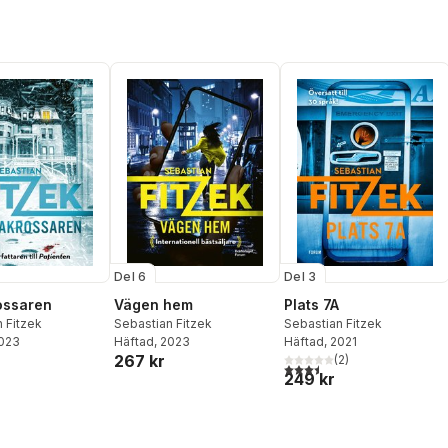
Del 6
Del 3
ossaren
Vägen hem
Plats 7A
 Fitzek
Sebastian Fitzek
Sebastian Fitzek
2023
Häftad
, 2023
Häftad
, 2021
267 kr
(
2
)
3,5
utav 5 stjärnor. Totalt ant
249 kr