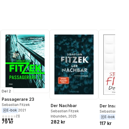
Del 2
Passagerare 23
Sebastian Fitzek
Der Nachbar
Der Insasse
E-bok
2021
Sebastian Fitzek
Sebastian Fitzek
Inbunden
, 2025
(
1
)
E-bok
2018
4,0
utav 5 stjärnor. Totalt antal röster:
282 kr
79 kr
117 kr