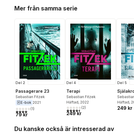
Hoppa över listan
Mer från samma serie
Del 2
Del 4
Del 5
Passagerare 23
Terapi
Själakr
Sebastian Fitzek
Sebastian Fitzek
Sebastian
Häftad
, 2022
Häftad
, 
E-bok
2021
249 kr
(
2
)
(
1
)
4,5
utav 5 stjärnor. Totalt antal röster:
4,0
utav 5 stjärnor. Totalt antal röster:
249 kr
79 kr
Hoppa över listan
Du kanske också är intresserad av