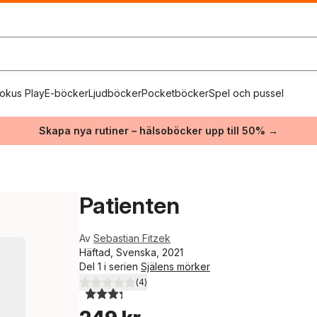
okus Play
E-böcker
Ljudböcker
Pocketböcker
Spel och pussel
Skapa nya rutiner – hälsoböcker upp till 50% →
Patienten
Av
Sebastian Fitzek
Häftad, Svenska, 2021
Del 1 i serien
Själens mörker
(
4
)
3,3
utav 5 stjärnor. Totalt antal röster: