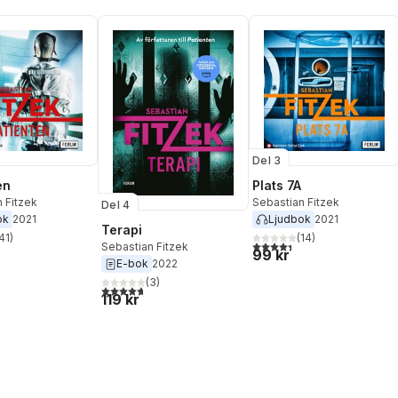
Del 3
en
Plats 7A
 Fitzek
Sebastian Fitzek
Del 4
ok
2021
Ljudbok
2021
Terapi
41
)
(
14
)
stjärnor. Totalt antal röster:
4,4
utav 5 stjärnor. Totalt ant
Sebastian Fitzek
99 kr
E-bok
2022
(
3
)
4,7
utav 5 stjärnor. Totalt antal röster:
119 kr