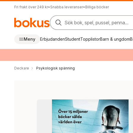
Fri frakt över 249 kr
•
Snabba leveranser
•
Billiga böcker
Sök bok, spel, pussel, penna...
Meny
Erbjudanden
Student
Topplistor
Barn & ungdom
B
Deckare
Psykologisk spänning