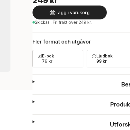
249 kr
Lägg i varukorg
Skickas
.
Fri frakt över 249 kr.
Fler format och utgåvor
E-bok
Ljudbok
79 kr
99 kr
Be
Produk
Utfors