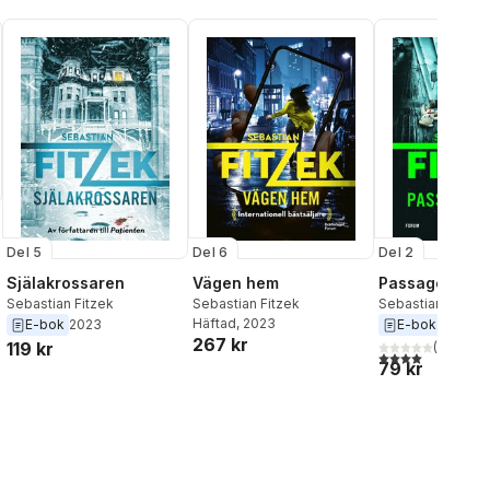
Del 5
Del 6
Del 2
Själakrossaren
Vägen hem
Passagerare 
al röster:
Sebastian Fitzek
Sebastian Fitzek
Sebastian Fitzek
Häftad
, 2023
E-bok
2023
E-bok
2021
267 kr
119 kr
(
1
)
4,0
utav 5 stjärnor
79 kr