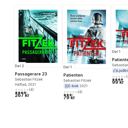
Del 1
Patient
Sebastian
Del 2
Del 1
Ljudb
Passagerare 23
Patienten
(
3,8
utav 5 
Sebastian Fitzek
Sebastian Fitzek
99 kr
Häftad
, 2021
E-bok
2021
(
4
)
4,3
utav 5 stjärnor. Totalt antal röster:
(
4
)
3,3
utav 5 stjärnor. Totalt antal röster:
267 kr
79 kr