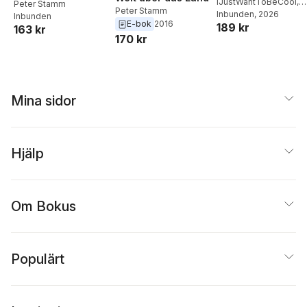
IJustWantToBeCool
,
Peter Stamm
Peter Stamm
Joel Adolphson
Inbunden
, 2026
,
Emil
Inbunden
E-bok
2016
189 kr
Ejdemo Beer
,
Victor
163 kr
170 kr
Beer
Mina sidor
Hjälp
Om Bokus
Populärt