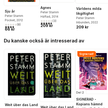
Agnes
Världens milda
Sju år
Peter Stamm
likgiltighet
Peter Stamm
Häftad
, 2014
Peter Stamm
Pocket
, 2012
(
3
)
Inbunden
, 2022
4,7
utav 5 stjärnor. Totalt antal röster:
(
8
)
209 kr
3,8
utav 5 stjärnor. Totalt antal röster:
209 kr
66 kr
Hoppa över listan
Du kanske också är intresserad av
Signerad!
Del 2
SIGNERAD -
Kopians hämnd
Weit über das Land
Weit über das Land