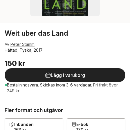
Weit uber das Land
Av
Peter Stamm
Häftad, Tyska, 2017
150 kr
Lägg i varukorg
Beställningsvara.
Skickas
inom 3-6 vardagar
.
Fri frakt över
249 kr.
Fler format och utgåvor
Inbunden
E-bok
163 kr
170 kr