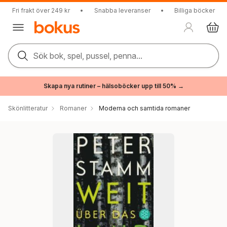
Fri frakt över 249 kr
•
Snabba leveranser
•
Billiga böcker
Sök bok, spel, pussel, penna...
Skapa nya rutiner – hälsoböcker upp till 50% →
Skönlitteratur
Romaner
Moderna och samtida romaner