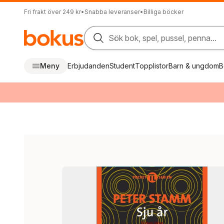
Fri frakt över 249 kr
•
Snabba leveranser
•
Billiga böcker
Sök bok, spel, pussel, penna...
Meny
Erbjudanden
Student
Topplistor
Barn & ungdom
B