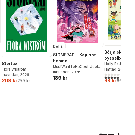
Del 2
Börja skolan:
SIGNERAD - Kopians
pysselbok me
hämnd
Stortaxi
klistermärken
Holly Bathie
,
Alic
IJustWantToBeCool
,
Joel
Flora Wiström
Beecham
Häftad
, 2024
Adolphson
Inbunden
, 2026
,
Emil Ejdemo
Inbunden
, 2026
(
1
)
5,0
utav 5 stjärnor.
189 kr
Beer
,
Victor Beer
209 kr
39 kr
259 kr
66 kr