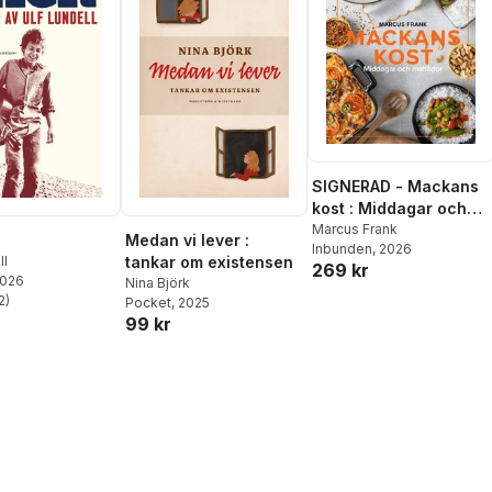
Amélie Plume
,
Anna Ruchat
,
Cathérine Safonoff
,
Ruth
Schweikert
,
Jean-François
Sonnay
,
Peter Stamm
,
Urs
Widmer
SIGNERAD - Mackans
kost : Middagar och
matlådor
Marcus Frank
Medan vi lever :
Inbunden
, 2026
tankar om existensen
ll
269 kr
2026
Nina Björk
2
)
Pocket
, 2025
stjärnor. Totalt antal röster:
99 kr