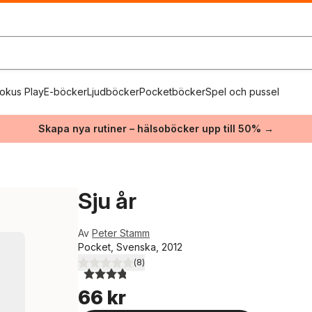
okus Play
E-böcker
Ljudböcker
Pocketböcker
Spel och pussel
Skapa nya rutiner – hälsoböcker upp till 50% →
Sju år
Av
Peter Stamm
Pocket, Svenska, 2012
(
8
)
3,8
utav 5 stjärnor. Totalt antal röster:
66 kr