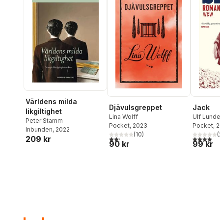
Världens milda
Djävulsgreppet
Jack
likgiltighet
Lina Wolff
Ulf Lunde
Peter Stamm
Pocket
, 2023
Pocket
, 
Inbunden
, 2022
(
10
)
(
209 kr
2,2
utav 5 stjärnor. Totalt antal röster:
4,0
utav 5 
90 kr
99 kr