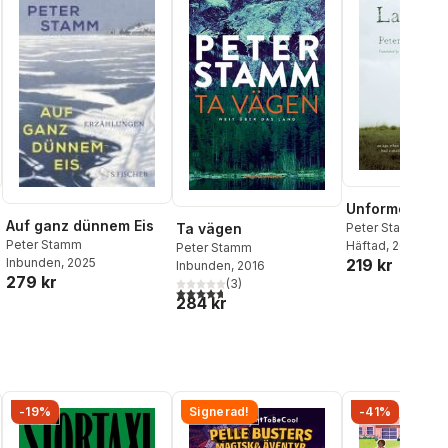
Unformed Lan
Auf ganz dünnem Eis
Ta vägen
Peter Stamm
Peter Stamm
Häftad
, 2006
Peter Stamm
219 kr
Inbunden
, 2025
Inbunden
, 2016
279 kr
(
3
)
4,7
utav 5 stjärnor. Totalt antal röster:
284 kr
-19%
Signerad!
-41%