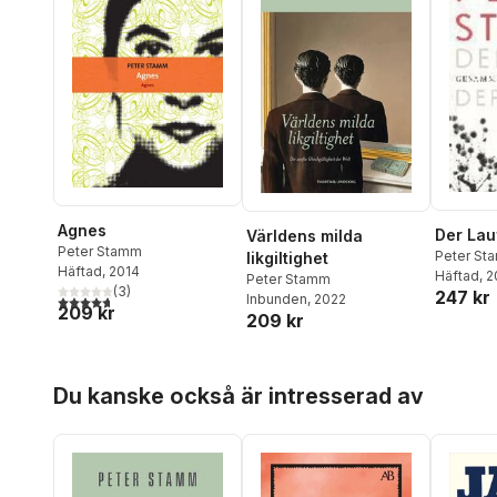
Agnes
Der Lau
Världens milda
Peter Stamm
Peter St
likgiltighet
Häftad
, 2014
Häftad
, 
Peter Stamm
(
3
)
247 kr
Inbunden
, 2022
4,7
utav 5 stjärnor. Totalt antal röster:
209 kr
209 kr
Hoppa över listan
Du kanske också är intresserad av