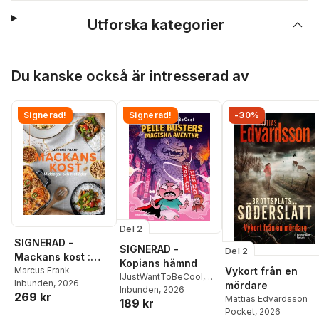
Utforska kategorier
Hoppa över listan
Du kanske också är intresserad av
Signerad!
Signerad!
-30%
Del 2
SIGNERAD -
SIGNERAD -
Del 2
Mackans kost :
Kopians hämnd
Middagar och
Marcus Frank
Vykort från en
IJustWantToBeCool
,
Inbunden
, 2026
matlådor
mördare
Joel Adolphson
Inbunden
, 2026
,
Emil
269 kr
Mattias Edvardsson
189 kr
Ejdemo Beer
,
Victor
Pocket
, 2026
Beer