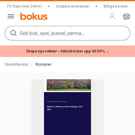
Fri frakt över 249 kr
•
Snabba leveranser
•
Billiga böcker
Sök bok, spel, pussel, penna...
Skapa nya rutiner – hälsoböcker upp till 50% →
Skönlitteratur
Romaner