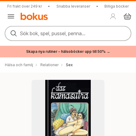
Fri frakt över 249 kr
•
Snabba leveranser
•
Billiga böcker
Sök bok, spel, pussel, penna...
Skapa nya rutiner – hälsoböcker upp till 50% →
Hälsa och familj
Relationer
Sex