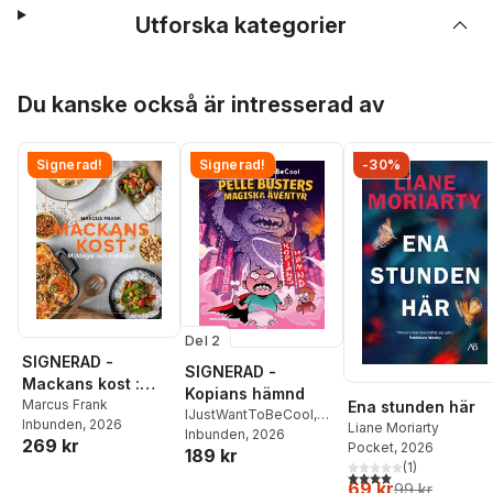
Utforska kategorier
Hoppa över listan
Du kanske också är intresserad av
Signerad!
Signerad!
-30%
Del 2
SIGNERAD -
SIGNERAD -
Mackans kost :
Kopians hämnd
Middagar och
Marcus Frank
Ena stunden här
IJustWantToBeCool
,
Inbunden
, 2026
matlådor
Liane Moriarty
Joel Adolphson
Inbunden
, 2026
,
Emil
269 kr
Pocket
, 2026
189 kr
Ejdemo Beer
,
Victor
(
1
)
Beer
4,0
utav 5 stjärnor. Tota
69 kr
99 kr