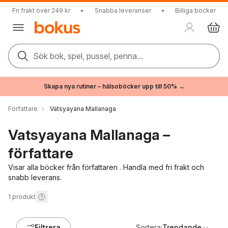
Fri frakt över 249 kr
•
Snabba leveranser
•
Billiga böcker
Sök bok, spel, pussel, penna...
Skapa nya rutiner – hälsoböcker upp till 50% →
Författare
Vatsyayana Mallanaga
Vatsyayana Mallanaga –
författare
Visar alla böcker från författaren . Handla med fri frakt och
snabb leverans.
1
produkt
Filtrera
Sortera:
Trendande