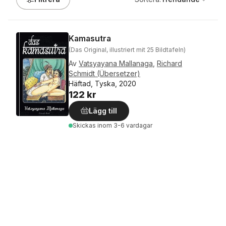
Kamasutra
(Das Original, illustriert mit 25 Bildtafeln)
Av
Vatsyayana Mallanaga
,
Richard
Schmidt (Übersetzer)
Häftad, Tyska, 2020
122 kr
Lägg till
Skickas
inom 3-6 vardagar