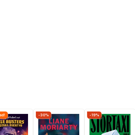
ad!
-30%
-19%