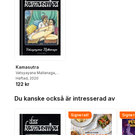
Kamasutra
Vatsyayana Mallanaga
,
Richard Schmidt
Häftad
, 2020
122 kr
(Übersetzer)
Hoppa över listan
Du kanske också är intresserad av
Signerad!
Signer