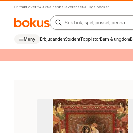
Fri frakt över 249 kr
•
Snabba leveranser
•
Billiga böcker
Sök bok, spel, pussel, penna...
Meny
Erbjudanden
Student
Topplistor
Barn & ungdom
B