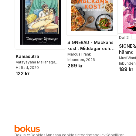
Del 2
SIGNERAD - Mackans
SIGNERA
kost : Middagar och
hämnd
matlådor
Marcus Frank
Kamasutra
IJustWan
Inbunden
, 2026
Vatsyayana Mallanaga
,
Adolphs
Inbunden
269 kr
Richard Schmidt
Häftad
, 2020
189 kr
Beer
,
Vic
122 kr
(Übersetzer)
Bokus
@
Cookies
Anpassa cookies
Integritetspolicy
Köpvillkor