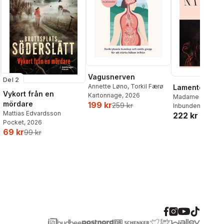
Vagusnerven
Del 2
Annette Løno
,
Torkil Færø
Lamento
Vykort från en
Kartonnage
, 2026
Madame Nielsen
mördare
199 kr
259 kr
Inbunden
, 2026
Mattias Edvardsson
222 kr
Pocket
, 2026
69 kr
99 kr