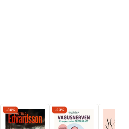
-30%
-23%