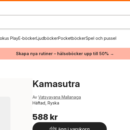
okus Play
E-böcker
Ljudböcker
Pocketböcker
Spel och pussel
Skapa nya rutiner – hälsoböcker upp till 50% →
Kamasutra
Av
Vatsyayana Mallanaga
Häftad, Ryska
588 kr
Lägg i varukorg