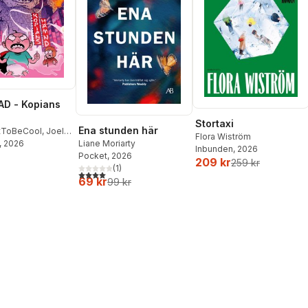
D - Kopians
Stortaxi
Ena stunden här
tToBeCool
,
Joel
Flora Wiström
on
, 2026
,
Emil Ejdemo
Liane Moriarty
Inbunden
, 2026
tor Beer
Pocket
, 2026
209 kr
259 kr
(
1
)
4,0
utav 5 stjärnor. Totalt antal röster:
69 kr
99 kr