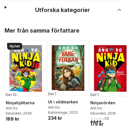
Utforska kategorier
Hoppa över listan
Mer från samma författare
Nyhet
Del 1
Del 10
Del 1
Ut i vildmarken
Ninjahjältarna
Ninjanörden
Anh Do
Anh Do
Anh Do
Kartonnage
, 2023
Inbunden
, 2026
Inbunden
, 2019
234 kr
189 kr
(
3
)
4,0
utav 5 stjärnor. Tota
179 kr