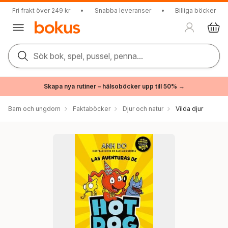
Fri frakt över 249 kr
•
Snabba leveranser
•
Billiga böcker
Sök bok, spel, pussel, penna...
Skapa nya rutiner – hälsoböcker upp till 50% →
Barn och ungdom
Faktaböcker
Djur och natur
Vilda djur