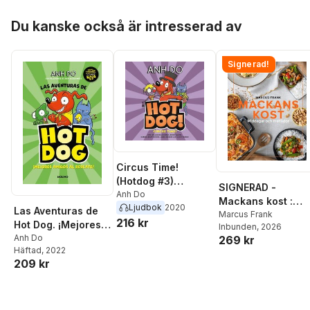
Hoppa över listan
Du kanske också är intresserad av
Signerad!
Circus Time!
(Hotdog #3)
SIGNERAD -
(Unabridged
Anh Do
Mackans kost :
Ljudbok
2020
edition)
Las Aventuras de
Middagar och
Marcus Frank
216 kr
Hot Dog. ¡Mejores
Inbunden
, 2026
matlådor
Amigos Al Rescate!
Anh Do
269 kr
Häftad
, 2022
/ Hotdog!
209 kr