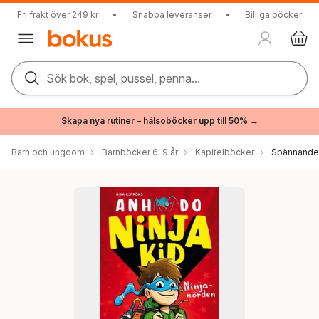
Fri frakt över 249 kr
•
Snabba leveranser
•
Billiga böcker
Sök bok, spel, pussel, penna...
Skapa nya rutiner – hälsoböcker upp till 50% →
Barn och ungdom
Barnböcker 6-9 år
Kapitelböcker
Spännande 