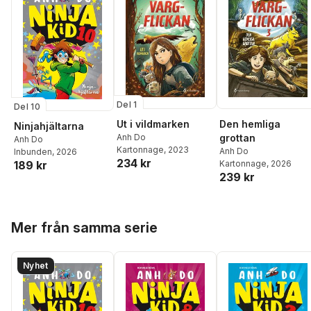
Del 1
Del 10
Ut i vildmarken
Den hemliga
Ninjahjältarna
Anh Do
grottan
Anh Do
Kartonnage
, 2023
Anh Do
Inbunden
, 2026
234 kr
189 kr
Kartonnage
, 2026
239 kr
Hoppa över listan
Mer från samma serie
Nyhet