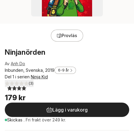
Provläs
Ninjanörden
Av
Anh Do
Inbunden, Svenska, 2019
6-9 år
Del 1 i serien
Ninja Kid
(
3
)
4,0
utav 5 stjärnor. Totalt antal röster:
179 kr
Lägg i varukorg
Skickas
.
Fri frakt över 249 kr.