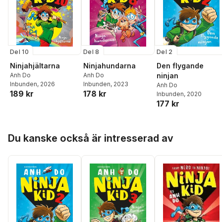
Del 10
Del 8
Del 2
Ninjahjältarna
Ninjahundarna
Den flygande
Anh Do
Anh Do
ninjan
Inbunden
, 2026
Inbunden
, 2023
Anh Do
189 kr
178 kr
Inbunden
, 2020
177 kr
Hoppa över listan
Du kanske också är intresserad av