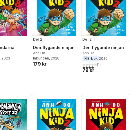
Del 2
Del 2
undarna
Den flygande ninjan
Den flygande ninjan
Anh Do
Anh Do
, 2023
Inbunden
, 2020
E-bok
2020
179 kr
(
1
)
4,0
utav 5 stjärnor. Totalt ant
79 kr