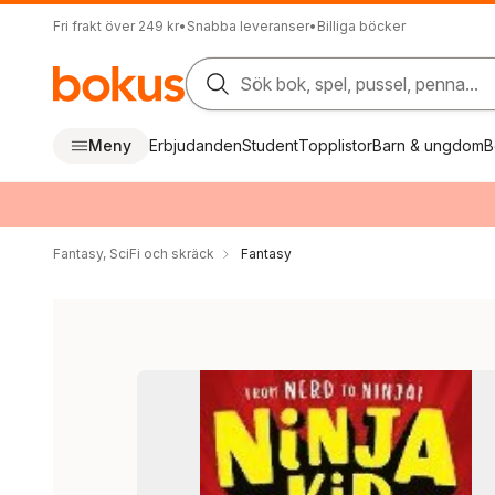
Fri frakt över 249 kr
•
Snabba leveranser
•
Billiga böcker
Sök bok, spel, pussel, penna...
Meny
Erbjudanden
Student
Topplistor
Barn & ungdom
B
Fantasy, SciFi och skräck
Fantasy