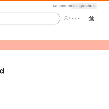
Kundservice
Företagskund?
id