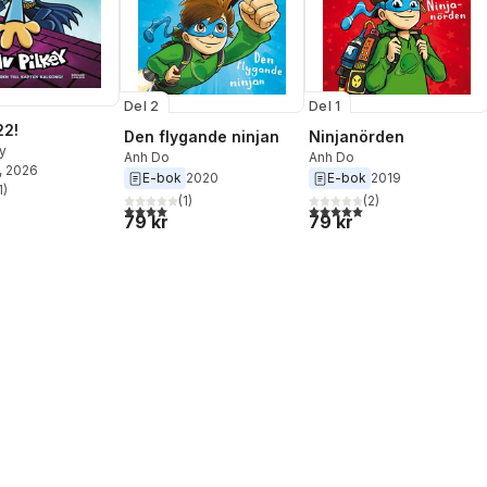
Del 2
Del 1
22!
Den flygande ninjan
Ninjanörden
y
Anh Do
Anh Do
, 2026
E-bok
2020
E-bok
2019
1
)
stjärnor. Totalt antal röster:
(
1
)
(
2
)
4,0
utav 5 stjärnor. Totalt antal röster:
5,0
utav 5 stjärnor. Totalt ant
79 kr
79 kr