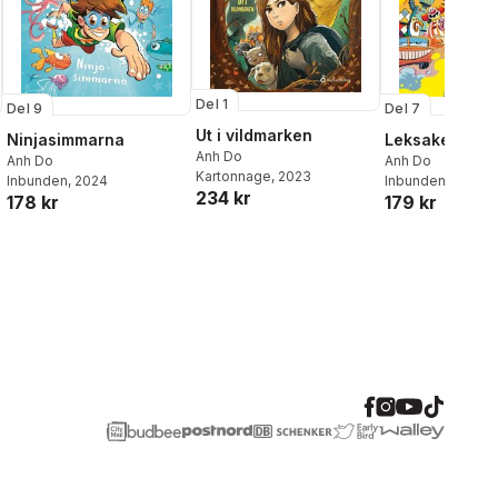
Del 1
Del 9
Del 7
Ut i vildmarken
Ninjasimmarna
Leksakerna at
Anh Do
Anh Do
Anh Do
Kartonnage
, 2023
Inbunden
, 2024
Inbunden
, 2023
234 kr
178 kr
179 kr
al röster: