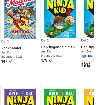
Del 2
Del 2
Del 2
Den flygande ninjan
Den flygande 
Rockbandet
Anh Do
Anh Do
Anh Do
Inbunden
, 2020
E-bok
2020
Inbunden
, 2025
179 kr
147 kr
(
1
)
4,0
utav 5 stjärnor
79 kr