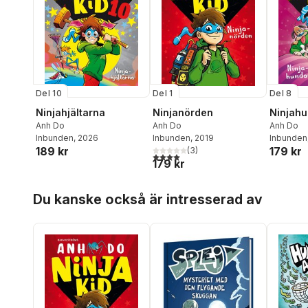
Del 10
Del 1
Del 8
Ninjahjältarna
Ninjanörden
Ninjah
Anh Do
Anh Do
Anh Do
Inbunden
, 2026
Inbunden
, 2019
Inbunden
189 kr
179 kr
(
3
)
4,0
utav 5 stjärnor. Totalt antal röster:
179 kr
Hoppa över listan
Du kanske också är intresserad av