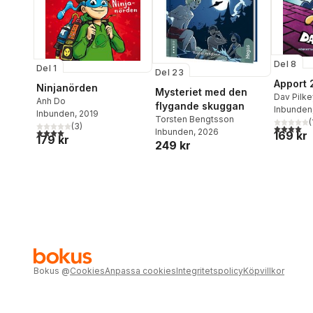
Del 8
Del 1
Del 23
Apport 
Ninjanörden
Mysteriet med den
Dav Pilke
Anh Do
flygande skuggan
Inbunden
Inbunden
, 2019
Torsten Bengtsson
(
(
3
)
4,0
utav 5 
Inbunden
, 2026
4,0
utav 5 stjärnor. Totalt antal röster:
169 kr
179 kr
249 kr
Bokus
@
Cookies
Anpassa cookies
Integritetspolicy
Köpvillkor