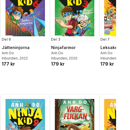
Del 6
Del 3
Del 7
Jätteninjorna
Ninjafarmor
Leksakerna at
Anh Do
Anh Do
Anh Do
Inbunden
, 2022
Inbunden
, 2020
Inbunden
, 2023
177 kr
179 kr
179 kr
al röster: