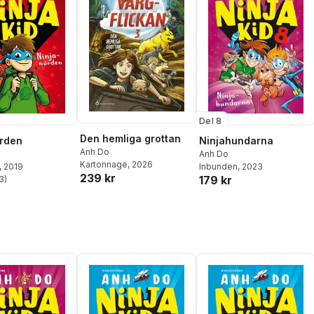
Del 8
Den hemliga grottan
rden
Ninjahundarna
Anh Do
Anh Do
Kartonnage
, 2026
, 2019
Inbunden
, 2023
239 kr
179 kr
3
)
stjärnor. Totalt antal röster: