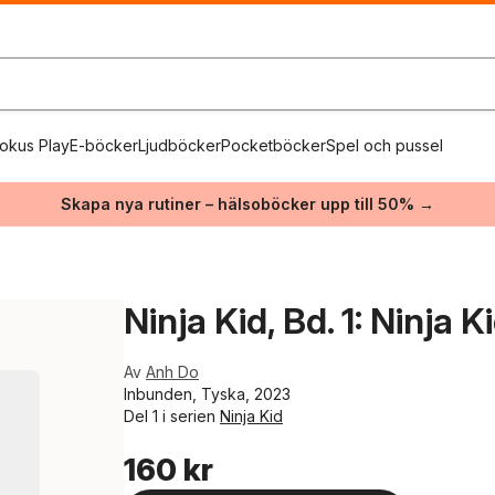
okus Play
E-böcker
Ljudböcker
Pocketböcker
Spel och pussel
Skapa nya rutiner – hälsoböcker upp till 50% →
Ninja Kid, Bd. 1: Ninja K
Av
Anh Do
Inbunden, Tyska, 2023
Del 1 i serien
Ninja Kid
160 kr