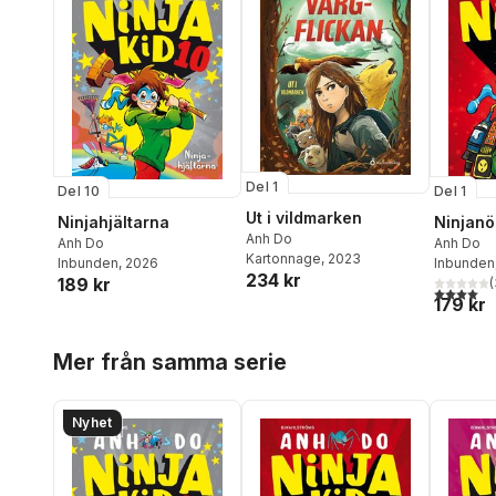
Del 1
Del 10
Del 1
Ut i vildmarken
Ninjahjältarna
Ninjanö
Anh Do
Anh Do
Anh Do
Kartonnage
, 2023
Inbunden
, 2026
Inbunden
234 kr
189 kr
(
4,0
utav 5 
179 kr
Hoppa över listan
Mer från samma serie
Nyhet