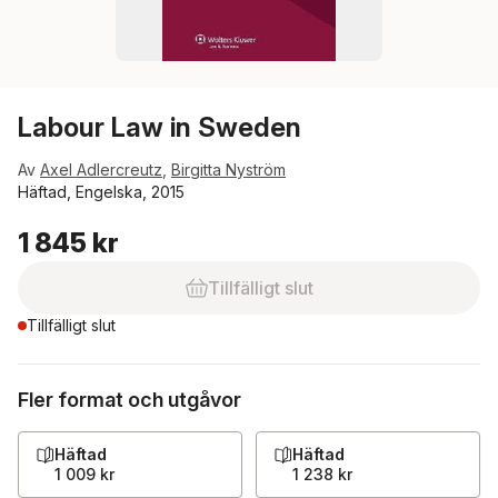
Labour Law in Sweden
Av
Axel Adlercreutz
,
Birgitta Nyström
Häftad, Engelska, 2015
1 845 kr
Tillfälligt slut
Tillfälligt slut
Fler format och utgåvor
Häftad
Häftad
1 009 kr
1 238 kr