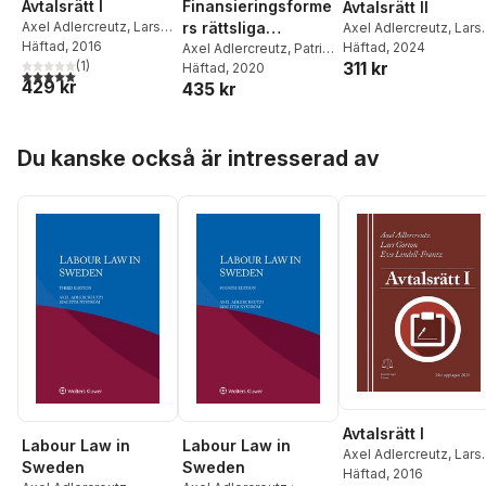
Avtalsrätt I
Finansieringsforme
Avtalsrätt II
Axel Adlercreutz
,
Lars
rs rättsliga
Axel Adlercreutz
,
Lars
Gorton
Häftad
,
, 2016
Eva Lindell-
Gorton
Häftad
,
, 2024
Ola Svensson
reglering
Axel Adlercreutz
,
Patrik
311 kr
Frantz
(
1
)
Lindskoug
Häftad
, 2020
5,0
utav 5 stjärnor. Totalt antal röster:
429 kr
435 kr
Hoppa över listan
Du kanske också är intresserad av
Avtalsrätt I
Labour Law in
Labour Law in
Axel Adlercreutz
,
Lars
Sweden
Sweden
Gorton
Häftad
,
, 2016
Eva Lindell-