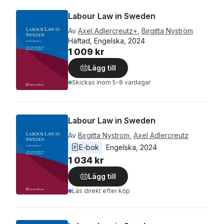
Labour Law in Sweden
Av
Axel Adlercreutz+
,
Birgitta Nyström
Häftad, Engelska, 2024
1 009 kr
Lägg till
Skickas
inom 5-8 vardagar
Labour Law in Sweden
Av
Birgitta Nystrom
,
Axel Adlercreutz
E-bok
Engelska
, 
2024
1 034 kr
Lägg till
Läs direkt efter köp