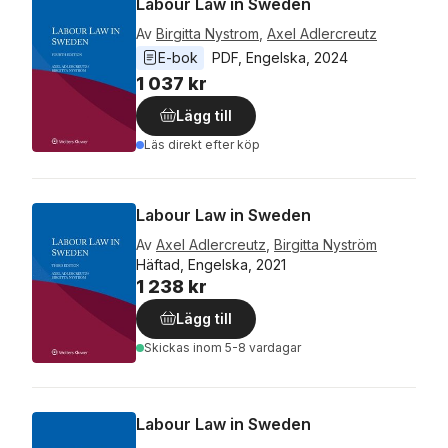
Labour Law in Sweden
Av
Birgitta Nystrom
,
Axel Adlercreutz
E-bok
PDF
, 
Engelska
, 
2024
1 037 kr
Lägg till
Läs direkt efter köp
Labour Law in Sweden
Av
Axel Adlercreutz
,
Birgitta Nyström
Häftad, Engelska, 2021
1 238 kr
Lägg till
Skickas
inom 5-8 vardagar
Labour Law in Sweden