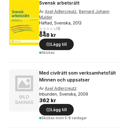
Svensk arbetsrätt
Av
Axel Adlercreutz
,
Bernard Johann
Mulder
Häftad, Svenska, 2013
(
1
)
2,0
utav 5 stjärnor. Totalt antal röster:
648 kr
Lägg till
Skickas
Med civilrätt som verksamhetsfält
Minnen och uppsatser
Av
Axel Adlercreutz
Inbunden, Svenska, 2009
362 kr
Lägg till
Skickas
inom 5-8 vardagar