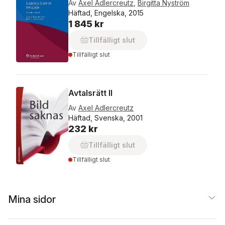
Av
Axel Adlercreutz
,
Birgitta Nyström
Häftad, Engelska, 2015
1 845 kr
Tillfälligt slut
Tillfälligt slut
Avtalsrätt II
Av
Axel Adlercreutz
Häftad, Svenska, 2001
232 kr
Tillfälligt slut
Tillfälligt slut
Mina sidor