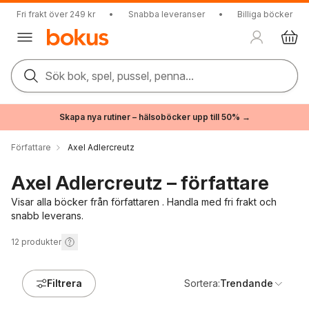
Fri frakt över 249 kr
•
Snabba leveranser
•
Billiga böcker
Sök bok, spel, pussel, penna...
Skapa nya rutiner – hälsoböcker upp till 50% →
Författare
Axel Adlercreutz
Axel Adlercreutz – författare
Visar alla böcker från författaren . Handla med fri frakt och
snabb leverans.
12
produkter
Filtrera
Sortera:
Trendande