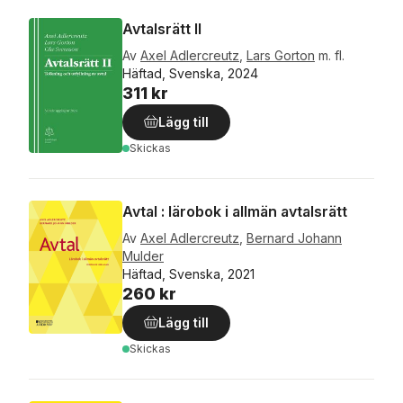
Avtalsrätt II
Av
Axel Adlercreutz
,
Lars Gorton
m. fl.
Häftad, Svenska, 2024
311 kr
Lägg till
Skickas
Avtal : lärobok i allmän avtalsrätt
Av
Axel Adlercreutz
,
Bernard Johann
Mulder
Häftad, Svenska, 2021
260 kr
Lägg till
Skickas