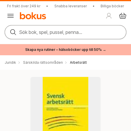
Fri frakt över 249 kr
•
Snabba leveranser
•
Billiga böcker
Sök bok, spel, pussel, penna...
Skapa nya rutiner – hälsoböcker upp till 50% →
Juridik
Särskilda rättsområden
Arbetsrätt