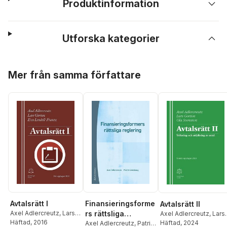
Produktinformation
Utforska kategorier
Hoppa över listan
Mer från samma författare
Avtalsrätt I
Finansieringsforme
Avtalsrätt II
Axel Adlercreutz
,
Lars
rs rättsliga
Axel Adlercreutz
,
Lars
Gorton
Häftad
,
, 2016
Eva Lindell-
Gorton
Häftad
,
, 2024
Ola Svensson
reglering
Axel Adlercreutz
,
Patrik