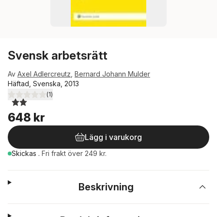
Svensk arbetsrätt
Av
Axel Adlercreutz
,
Bernard Johann Mulder
Häftad, Svenska, 2013
(
1
)
2,0
utav 5 stjärnor. Totalt antal röster:
648 kr
Lägg i varukorg
Skickas
.
Fri frakt över 249 kr.
Beskrivning