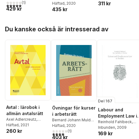
311 kr
Frantz
(
1
)
Lindskoug
Häftad
, 2020
5,0
utav 5 stjärnor. Totalt antal röster:
429 kr
435 kr
Hoppa över listan
Du kanske också är intresserad av
Del 167
Avtal : lärobok i
Övningar för kurser
Labour and
allmän avtalsrätt
i arbetsrätt
Employment Law i
Axel Adlercreutz
,
Bernard Johann Mulder
,
Sweden
Reinhold Fahlbeck
,
Bernard Johann Mulder
Häftad
, 2021
Carina Funck
Häftad
, 2020
,
Andreas
Bernard Johann Mulde
Inbunden
, 2009
260 kr
Inghammar
(
1
)
,
Birgitta
169 kr
4,0
utav 5 stjärnor. Totalt antal röster:
403 kr
Nyström
,
Eva Schömer
,