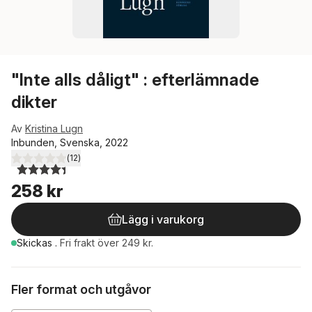
"Inte alls dåligt" : efterlämnade
dikter
Av
Kristina Lugn
Inbunden, Svenska, 2022
(
12
)
4,4
utav 5 stjärnor. Totalt antal röster:
258 kr
Lägg i varukorg
Skickas
.
Fri frakt över 249 kr.
Fler format och utgåvor