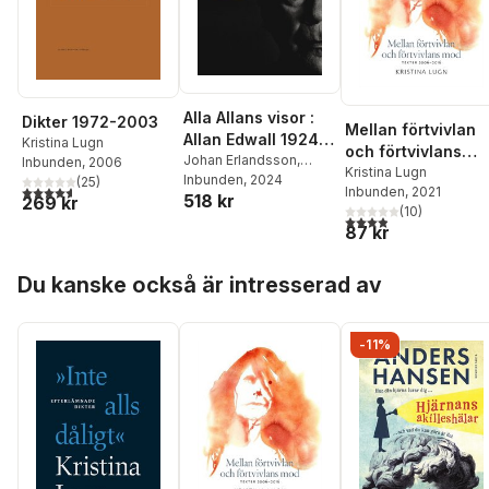
Alla Allans visor :
Dikter 1972-2003
Mellan förtvivlan
Allan Edwall 1924-
Kristina Lugn
och förtvivlans
2024 (+3CD)
Johan Erlandsson
,
Inbunden
, 2006
mod : texter 2006
Kristina Lugn
Göran Greider
Inbunden
, 2024
,
Kristina
(
25
)
4,6
utav 5 stjärnor. Totalt antal röster:
Inbunden
, 2021
2016
518 kr
Lugn
,
Björn Ståbi
,
Allan
269 kr
(
10
)
Edwall
3,9
utav 5 stjärnor. Tota
87 kr
Hoppa över listan
Du kanske också är intresserad av
-11%