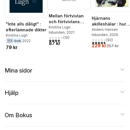
Mellan förtvivlan
Hjärnans
och förtvivlans
"Inte alls dåligt" :
akilleshälar : hur
mod : texter 2006-
Kristina Lugn
efterlämnade dikter
din hjärna lurar di
Anders Hansen
Inbunden
, 2021
2016
Inbunden
, 2026
Kristina Lugn
och vad du kan
(
10
)
3,9
utav 5 stjärnor. Totalt antal röster:
(
92
)
E-bok
2022
göra åt det
4,7
utav 5 stjärnor. Tota
87 kr
229 kr
257 kr
79 kr
Mina sidor
Hjälp
Om Bokus