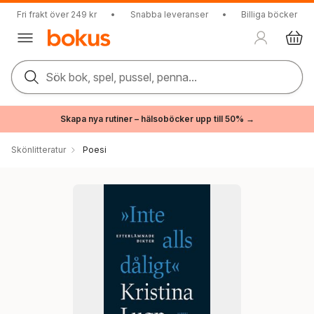
Fri frakt över 249 kr
•
Snabba leveranser
•
Billiga böcker
Sök bok, spel, pussel, penna...
Skapa nya rutiner – hälsoböcker upp till 50% →
Skönlitteratur
Poesi